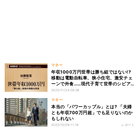
マネー
年収1000万円世帯は勝ち組ではない!?
移動は電動自転車、狭小住宅、激安チェ
ーンで外食……現代子育て世帯のシビア
なお金事情を徹底分析した本が登場
2023/11/24 08:08
マネー
本当の「パワーカップル」とは? 「夫婦
とも年収700万円超」でも足りないのか
もしれない
2023/10/09 11:16
レポート