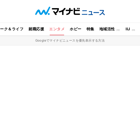
ワーク＆ライフ
就職応援
エンタメ
ホビー
特集
地域活性
IIJ
Googleでマイナビニュースを優先表示する方法