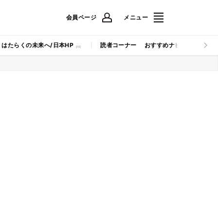
会員ページ
メニュー
はたらくの未来へ/日本HP
読者コーナー
おすすめナビ
マイナビB