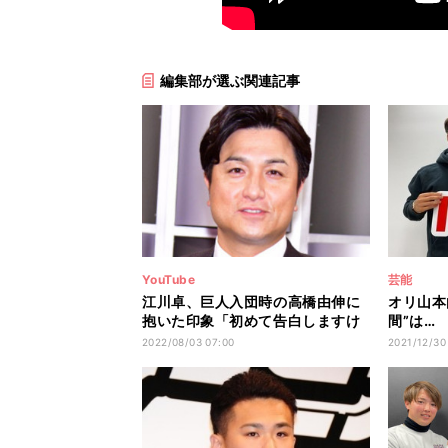
編集部が選ぶ関連記事
YouTube
芸能
江川卓、巨人入団時の高橋由伸に
オリ山本
抱いた印象「初めて告白しますけ
間”は…
ど…」
も驚き
2022/08/03 07:00
2021/12/30