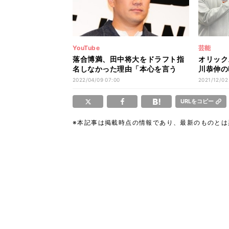
YouTube
芸能
落合博満、田中将大をドラフト指
オリック
名しなかった理由「本心を言う
川恭伸の
と…」
と負けて
2022/04/09 07:00
2021/12/02
URLをコピー
※本記事は掲載時点の情報であり、最新のものと