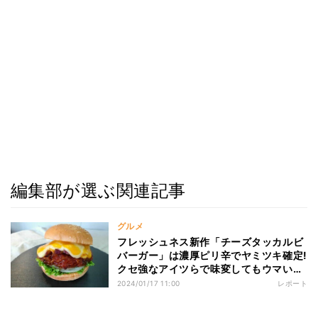
編集部が選ぶ関連記事
グルメ
フレッシュネス新作「チーズタッカルビ
バーガー」は濃厚ピリ辛でヤミツキ確定!
クセ強なアイツらで味変してもウマいん
か〜い!
2024/01/17 11:00
レポート