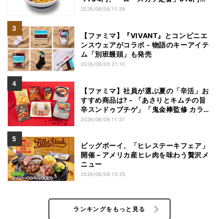
→748円に - 8日間限定
2026/08/06 11:29
【ファミマ】『VIVANT』とコンビニエ
ンスウェアがコラボ - 物語のキーアイテ
ム「別班饅頭」も発売
2026/08/05 21:10
【ファミマ】社員が選ぶ夏の「辛活」お
すすめ商品は? - 「あさりとキムチの旨
辛スンドゥブチゲ」「鬼金棒監修 カラシ
ビ焼き味噌らー麺」「辛さがやみつき!
2026/08/06 11:37
ヤンニョムチキン」など
ビッグボーイ、「ヒレステーキフェア」
開催 – アメリカ産ヒレ肉を味わう贅沢メ
ニュー
2026/08/06 10:25
ランキングをもっと見る