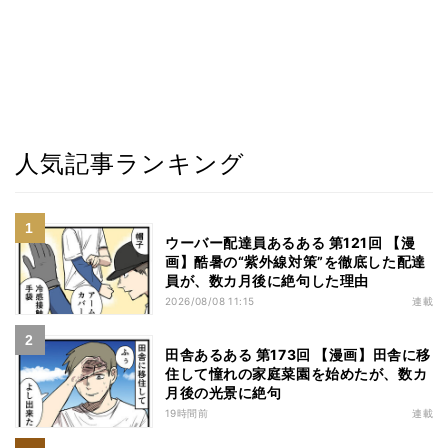
人気記事ランキング
ウーバー配達員あるある 第121回 【漫
画】酷暑の“紫外線対策”を徹底した配達
員が、数カ月後に絶句した理由
2026/08/08 11:15
連載
田舎あるある 第173回 【漫画】田舎に移
住して憧れの家庭菜園を始めたが、数カ
月後の光景に絶句
19時間前
連載