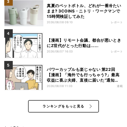
真夏のペットボトル、どれが一番冷たい
まま? 3COINS・ニトリ・ワークマンで
15時間検証してみた
2026/08/08 09:10
レポート
【漫画】リモート会議、都合が悪いとき
にZ世代がとった行動は......
2026/08/07 16:03
レポート
パワーカップルも楽じゃない 第22回
【漫画】「海外でも行っちゃう?」最高
収益に喜ぶ夫婦、直後に届いた“通知
書”で現実に戻された
2026/08/08 11:03
連載
ランキングをもっと見る