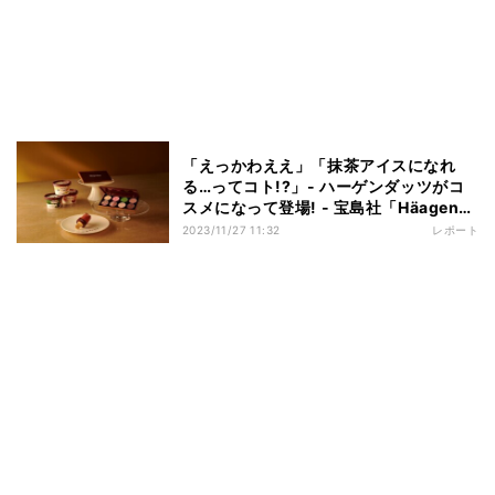
「えっかわええ」「抹茶アイスになれ
る…ってコト!?」- ハーゲンダッツがコ
スメになって登場! - 宝島社「Häagen-
Dazs Cosme Set Boo」
2023/11/27 11:32
レポート