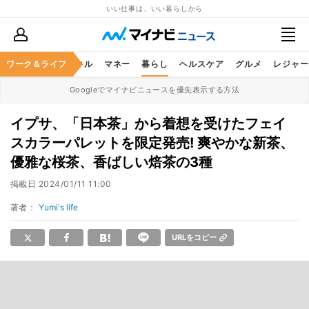
いい仕事は、いい暮らしから
ャリア
ワーク＆ライフ
ビジネススキル
マネー
暮らし
ヘルスケア
グルメ
レジャー
Googleでマイナビニュースを優先表示する方法
イプサ、「日本茶」から着想を受けたフェイ
スカラーパレットを限定発売! 爽やかな新茶、
優雅な桜茶、香ばしい焙茶の3種
掲載日
2024/01/11 11:00
著者：
Yumi's life
URLをコピー