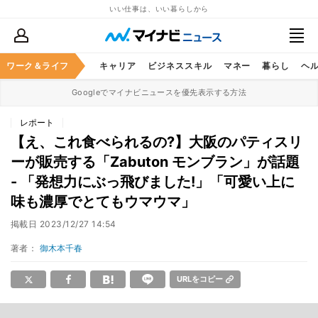
いい仕事は、いい暮らしから
ワーク＆ライフ
キャリア
ビジネススキル
マネー
暮らし
ヘ
Googleでマイナビニュースを優先表示する方法
レポート
【え、これ食べられるの?】大阪のパティスリ
ーが販売する「Zabuton モンブラン」が話題
- 「発想力にぶっ飛びました!」「可愛い上に
味も濃厚でとてもウマウマ」
掲載日
2023/12/27 14:54
著者：
御木本千春
URLをコピー