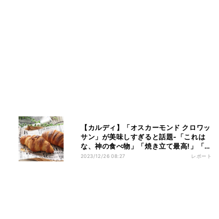
【カルディ】「オスカーモンド クロワッ
サン」が美味しすぎると話題‐「これは
な、神の食べ物」「焼き立て最高!」「ハ
マって3キロ太った」の声
2023/12/26 08:27
レポート