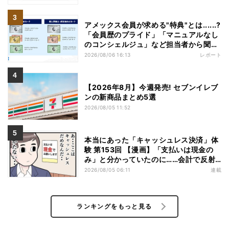
アメックス会員が求める"特典"とは......?
「会員歴のプライド」「マニュアルなし
のコンシェルジュ」など担当者から聞い
た"裏話"も
2026/08/06 16:13
レポート
【2026年8月】今週発売! セブンイレブ
ンの新商品まとめ5選
2026/08/05 11:52
本当にあった「キャッシュレス決済」体
験 第153回 【漫画】「支払いは現金の
み」と分かっていたのに……会計で反射
的に出してしまったものは
2026/08/05 06:11
連載
ランキングをもっと見る