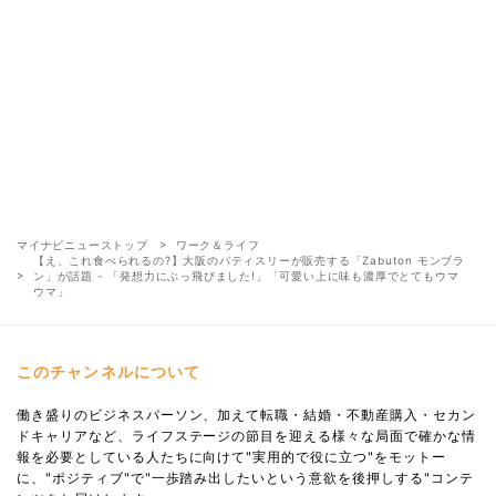
マイナビニューストップ
ワーク＆ライフ
【え、これ食べられるの?】大阪のパティスリーが販売する「Zabuton モンブラ
ン」が話題 - 「発想力にぶっ飛びました!」「可愛い上に味も濃厚でとてもウマ
ウマ」
このチャンネルについて
働き盛りのビジネスパーソン、加えて転職・結婚・不動産購入・セカン
ドキャリアなど、ライフステージの節目を迎える様々な局面で確かな情
報を必要としている人たちに向けて"実用的で役に立つ"をモットー
に、"ポジティブ"で"一歩踏み出したいという意欲を後押しする"コンテ