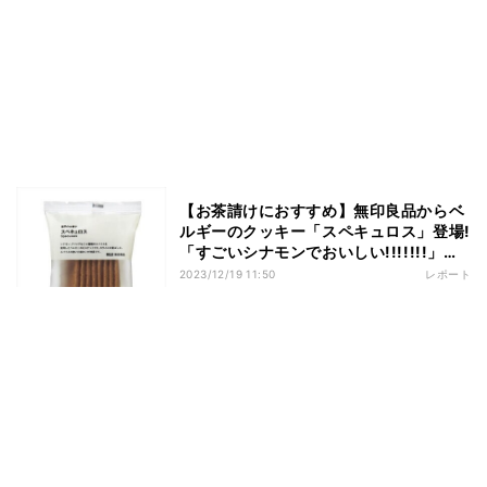
【お茶請けにおすすめ】無印良品からベ
ルギーのクッキー「スペキュロス」登場!
「すごいシナモンでおいしい!!!!!!!」
「ちょっとのつもりが全部食べちゃっ
2023/12/19 11:50
レポート
た」