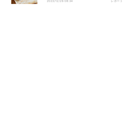
おすすめ」「個包装のへんば餅こそ職場
2023/12/26 08:34
レポート
にもっていくべき!」