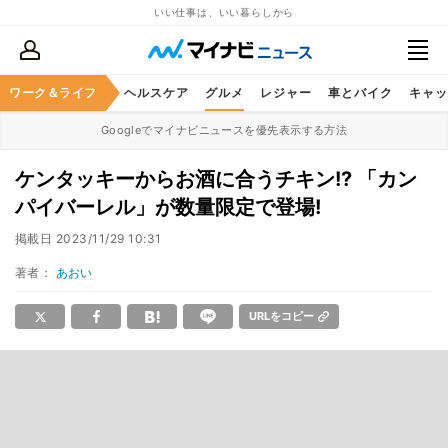
いい仕事は、いい暮らしから
ワーク＆ライフ
マネー
暮らし
ヘルスケア
グルメ
レジャー
車とバイク
キャッ
Googleでマイナビニュースを優先表示する方法
ケンタッキーからお酒に合うチキン!? 「カン
パイバーレル」が数量限定で登場!
掲載日
2023/11/29 10:31
著者：
あおい
URLをコピー