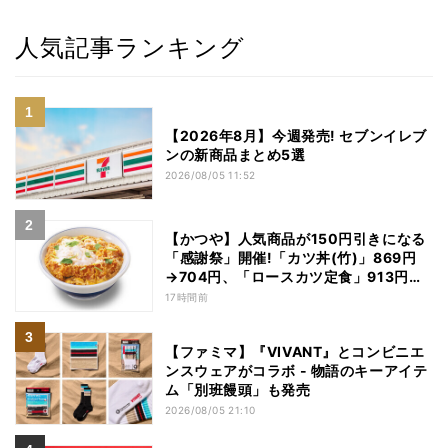
人気記事ランキング
【2026年8月】今週発売! セブンイレブ
ンの新商品まとめ5選
2026/08/05 11:52
【かつや】人気商品が150円引きになる
「感謝祭」開催!「カツ丼(竹)」869円
→704円、「ロースカツ定食」913円
→748円に - 8日間限定
17時間前
【ファミマ】『VIVANT』とコンビニエ
ンスウェアがコラボ - 物語のキーアイテ
ム「別班饅頭」も発売
2026/08/05 21:10