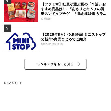
【ファミマ】社員が選ぶ夏の「辛活」お
すすめ商品は? - 「あさりとキムチの旨
辛スンドゥブチゲ」「鬼金棒監修 カラシ
ビ焼き味噌らー麺」「辛さがやみつき!
17時間前
ヤンニョムチキン」など
【2026年8月】今週発売! ミニストップ
の新作5商品まとめてご紹介
2026/08/05 12:04
ランキングをもっと見る
もっと見る