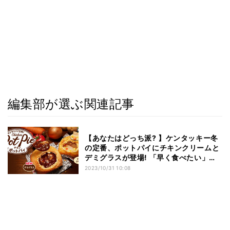
編集部が選ぶ関連記事
【あなたはどっち派? 】ケンタッキー冬
の定番、ポットパイにチキンクリームと
デミグラスが登場! 「早く食べたい」
「新登場のデミグラス楽しみ」と話題に
2023/10/31 10:08