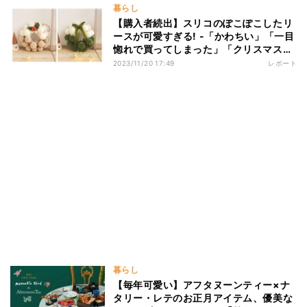
暮らし
【購入者続出】スリコのぽこぽこしたリ
ースが可愛すぎる! -「かわちい」「一目
惚れで買ってしまった」「クリスマスが
楽しみになったしQOL上がった」の声
2023/11/20 17:49
レポート
暮らし
【毎年可愛い】アフタヌーンティー×ナ
タリー・レテのお正月アイテム、優美な