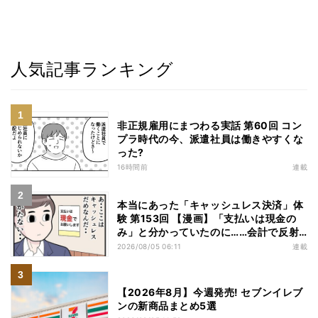
人気記事ランキング
非正規雇用にまつわる実話 第60回 コン
プラ時代の今、派遣社員は働きやすくな
った?
16時間前
連載
本当にあった「キャッシュレス決済」体
験 第153回 【漫画】「支払いは現金の
み」と分かっていたのに……会計で反射
的に出してしまったものは
2026/08/05 06:11
連載
【2026年8月】今週発売! セブンイレブ
ンの新商品まとめ5選