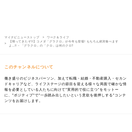
マイナビニューストップ
ワーク＆ライフ
【帰ってきたぞ!!】コメダ「グラクロ」が今年も登場! もちろん絶対食べます
よ…!! - 「グラクロ」の「クロ」は何のクロ?
このチャンネルについて
働き盛りのビジネスパーソン、加えて転職・結婚・不動産購入・セカン
ドキャリアなど、ライフステージの節目を迎える様々な局面で確かな情
報を必要としている人たちに向けて"実用的で役に立つ"をモットー
に、"ポジティブ"で"一歩踏み出したいという意欲を後押しする"コンテ
ンツをお届けします。