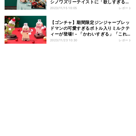
シノワズリーテイストに「欲しすぎる」
と期待の声
2023/11/15 10:05
レポート
【ゴンチャ】期間限定ジンジャーブレッ
ドマンの可愛すぎるボトル入りミルクテ
ィーが登場! - 「かわいすぎる」「これは
欲しい」と話題に
2023/11/23 10:30
レポート