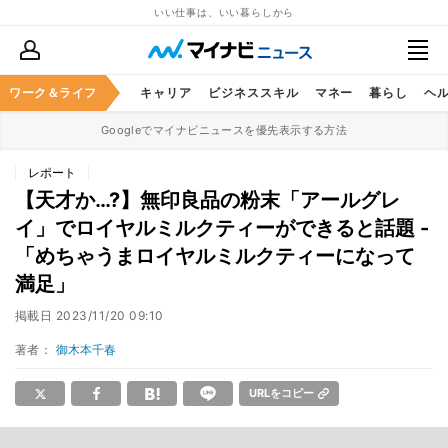
いい仕事は、いい暮らしから
ワーク＆ライフ
キャリア
ビジネススキル
マネー
暮らし
ヘ
Googleでマイナビニュースを優先表示する方法
レポート
【天才か…?】無印良品の粉末「アールグレ
イ」でロイヤルミルクティーができると話題 -
「めちゃうまロイヤルミルクティーになって
満足」
掲載日
2023/11/20 09:10
著者：
御木本千春
URLをコピー