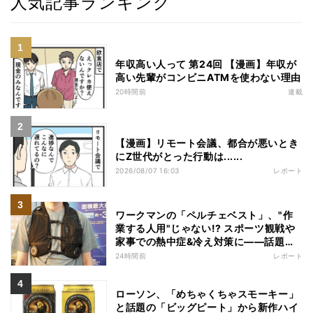
人気記事ランキング
年収高い人って 第24回 【漫画】年収が
高い先輩がコンビニATMを使わない理由
20時間前
連載
【漫画】リモート会議、都合が悪いとき
にZ世代がとった行動は......
2026/08/07 16:03
レポート
ワークマンの「ペルチェベスト」、"作
業する人用"じゃない!? スポーツ観戦や
家事での熱中症&冷え対策に――話題の
商品を徹底検証
24時間前
レポート
ローソン、「めちゃくちゃスモーキー」
と話題の「ビッグピート」から新作ハイ