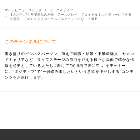
マイナビニューストップ
ワーク＆ライフ
【天才か…?】無印良品の粉末「アールグレイ」でロイヤルミルクティーができる
と話題 - 「めちゃうまロイヤルミルクティーになって満足」
このチャンネルについて
働き盛りのビジネスパーソン、加えて転職・結婚・不動産購入・セカン
ドキャリアなど、ライフステージの節目を迎える様々な局面で確かな情
報を必要としている人たちに向けて"実用的で役に立つ"をモットー
に、"ポジティブ"で"一歩踏み出したいという意欲を後押しする"コンテ
ンツをお届けします。