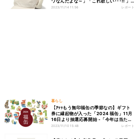
ワなんだよな～」「これ欲しい･･･!! 」
など多くの声集まる
2023/11/14 11:56
レポート
暮らし
【ｱｯｯもう無印福缶の季節なの】ギフト
券に縁起物が入った「2024 福缶」11月
16日より抽選応募開始 -「今年は当たっ
て!」「辰年かっこいい」「また申し込む
2023/11/10 15:48
レポート
かな」とSNSで話題