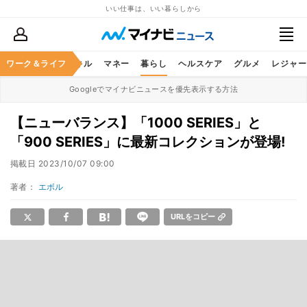
いい仕事は、いい暮らしから
ャリア
ワーク＆ライフ
ビジネススキル
マネー
暮らし
ヘルスケア
グルメ
レジャー
Googleでマイナビニュースを優先表示する方法
【ニューバランス】「1000 SERIES」と
「900 SERIES」に最新コレクションが登場!
掲載日
2023/10/07 09:00
著者：
エボル
URLをコピー