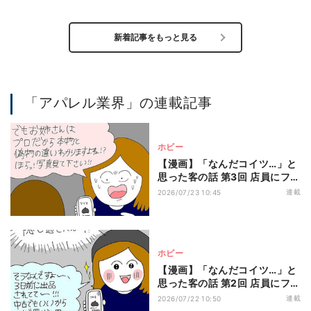
新着記事をもっと見る
「アパレル業界」の連載記事
ホビー
【漫画】「なんだコイツ…」と
思った客の話 第3回 店員にフリ
マサイトを見せて「これって偽
連載
2026/07/23 10:45
物じゃないですよね!?」意味不
明すぎる客の質問に店員の回答
は…?
ホビー
【漫画】「なんだコイツ…」と
思った客の話 第2回 店員にフリ
マサイトの画面を見せて…アパ
連載
2026/07/22 10:50
レル店員が「知らねぇよ」と言