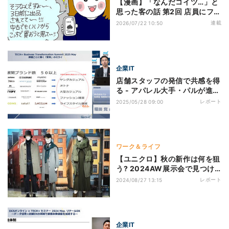
【漫画】「なんだコイツ…」と
思った客の話 第2回 店員にフリ
マサイトの画面を見せて…アパ
連載
2026/07/22 10:50
レル店員が「知らねぇよ」と言
いたくなった客の行動とは?
企業IT
店舗スタッフの発信で共感を得
る - アパレル大手・パルが進め
るSNS戦略とは
レポート
2025/05/28 09:00
ワーク＆ライフ
【ユニクロ】秋の新作は何を狙
う? 2024AW展示会で見つけ
たウィメンズにおすすめアイテ
レポート
2024/08/27 13:15
ム
企業IT