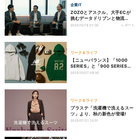
企業IT
ZOZOとアスクル、大手ECが
挑むデータドリブンと物流
2024年問題
レポート
2023/10/16 07:00
ワーク＆ライフ
【ニューバランス】「1000
SERIES」と「900 SERIES」
に最新コレクションが登場!
2023/10/07 09:00
ワーク＆ライフ
プラステ「洗濯機で洗えるスー
ツ」より、秋の新色が登場!
2023/07/21 10:01