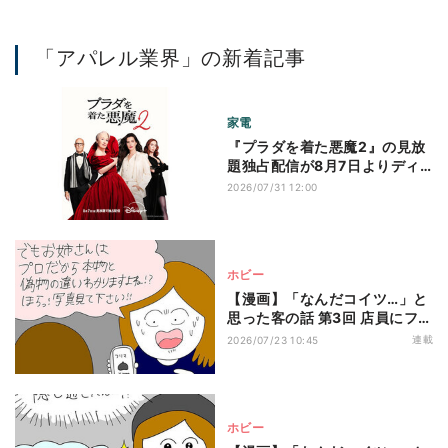
「アパレル業界」の新着記事
家電
『プラダを着た悪魔2』の見放
題独占配信が8月7日よりディ
ズニープラスでスタート
2026/07/31 12:00
ホビー
【漫画】「なんだコイツ…」と
思った客の話 第3回 店員にフリ
マサイトを見せて「これって偽
連載
2026/07/23 10:45
物じゃないですよね!?」意味不
明すぎる客の質問に店員の回答
は…?
ホビー