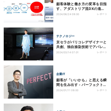
顧客体験と働き方の変革を目指
す、アダストリア流DXの進め
方
レポート
2024/06/24 09:00
テクノロジー
京セラがパリコレデザイナーと
共創、独自捺染技術でアパレル
業界の課題解決へ
レポート
2024/03/14 07:01
企業IT
顧客が「いいかも」と思える瞬
間を生み出す ‐ パーフェクト
磯崎社長
レポート
2024/01/11 09:00