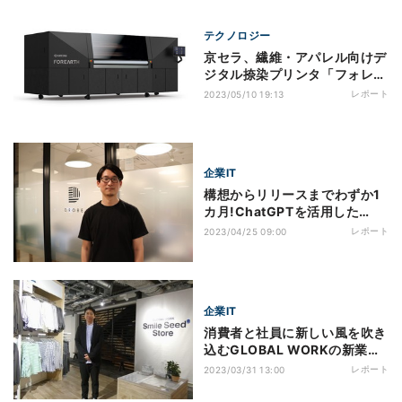
テクノロジー
京セラ、繊維・アパレル向けデ
ジタル捺染プリンタ「フォレア
ス」を開発
レポート
2023/05/10 19:13
企業IT
構想からリリースまでわずか1
カ月!ChatGPTを活用した
DROBEの新サービスに迫る
レポート
2023/04/25 09:00
企業IT
消費者と社員に新しい風を吹き
込むGLOBAL WORKの新業態
「Smile Seed Store」の誕生
レポート
2023/03/31 13:00
に迫る