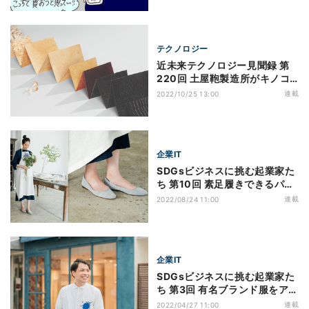
いたくなった客の行動とは?
テクノロジー
近未来テクノロジー見聞録 第
220回 土屋鞄製造所がキノコ
菌糸体由来の素材「Mylo」を
連載
2022/10/25 13:00
使った新商品を発売
企業IT
SDGsビジネスに挑む起業家た
ち 第10回 素足履きできるパン
プスの素材は糸!靴ブランド
連載
2022/08/24 11:00
「Oito」の世界観
企業IT
SDGsビジネスに挑む起業家た
ち 第3回 有名ブランド服をアッ
プサイクル - 衣服ロスに向き合
連載
2022/04/27 11:00