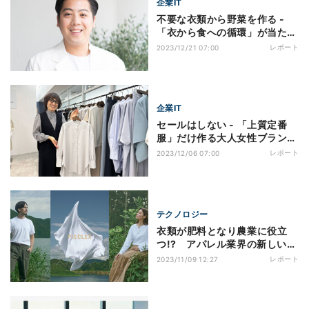
企業IT
不要な衣類から野菜を作る -
「衣から食への循環」が当たり
前になる世界へ
レポート
2023/12/21 07:00
企業IT
セールはしない - 「上質定番
服」だけ作る大人女性ブランド
の矜持
レポート
2023/12/06 07:00
テクノロジー
衣類が肥料となり農業に役立
つ!? アパレル業界の新しい循
環サイクルとは？
レポート
2023/11/09 12:27