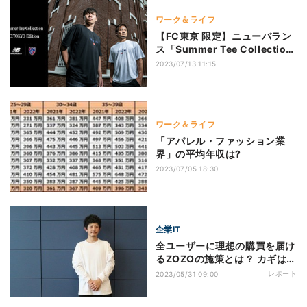
ワーク＆ライフ
【FC東京 限定】ニューバラン
ス「Summer Tee Collection
F.C.TOKYO Edition」発売
2023/07/13 11:15
ワーク＆ライフ
「アパレル・ファッション業
界」の平均年収は?
2023/07/05 18:30
企業IT
全ユーザーに理想の購買を届け
るZOZOの施策とは？ カギは
「パーソナライズ」
レポート
2023/05/31 09:00