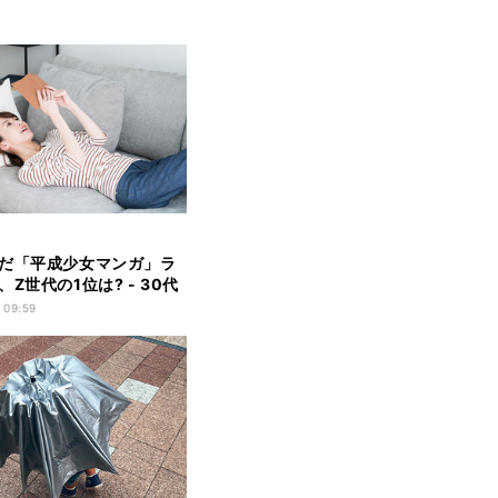
だ「平成少女マンガ」ラ
Z世代の1位は? - 30代
ーツバスケット』
 09:59