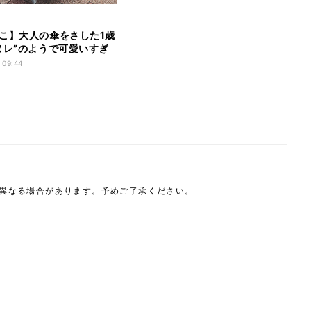
こ】大人の傘をさした1歳
ヌレ”のようで可愛いすぎ
に!「なんてかわいいの」
 09:44
たい」の声
は異なる場合があります。予めご了承ください。