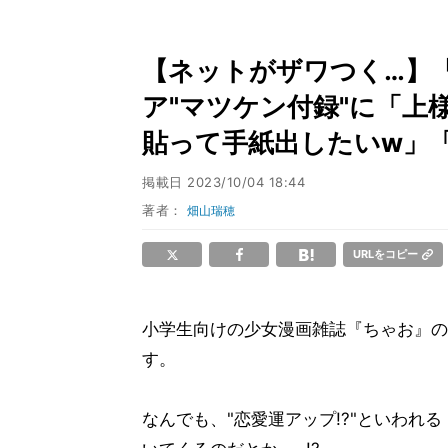
【ネットがザワつく…】『ち
ア"マツケン付録"に「上
貼って手紙出したいw」
掲載日
2023/10/04 18:44
著者：
畑山瑞穂
URLをコピー
小学生向けの少女漫画雑誌『ちゃお』の11
す。
なんでも、"恋愛運アップ!?"といわれ