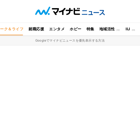
ワーク＆ライフ
就職応援
エンタメ
ホビー
特集
地域活性
IIJ
Googleでマイナビニュースを優先表示する方法