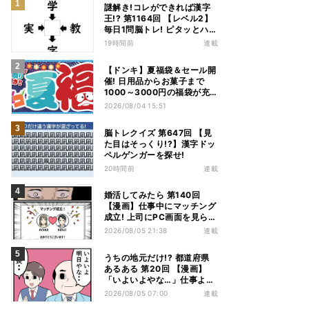
謎解き!コレができれば漢字
王!? 第1164回 【レベル2】
毎日1問脳トレ! ピタッとハマ
る漢字はどれだ?
19時間前
連載
【ドンキ】夏福袋＆セール開
催! 日用品からお菓子まで
1000～3000円の福袋が充
実、家電やアパレルなど人気
2026/08/04 15:51
商品も特価
脳トレクイズ 第647回 【見
た目はそっくり!?】漢字ドッ
ペルゲンガーを探せ!
20時間前
連載
婚活してみたら 第140回
【漫画】仕事中にマッチング
成立! 上司にPC画面を見られ
た結果…
2026/08/05 21:38
連載
うちの地元だけ!? 都道府県
あるある 第20回 【漫画】
「いよいよやな…」仕事より
優先は当然!? 兵庫県民の“祭
2026/08/05 07:00
連載
り愛”が熱すぎた