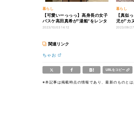
暮らし
暮らし
【可愛いーっっっ】高身長の女子
【真似っ
バスケ高田真希が"湯船"をレンタ
児が“カ
ル! その姿に「シンデレラフィッ
ると話題
2023/10/03 14:12
2023/09/27
ト」「これはすごい!」「185cm
「妖精み
仕様 素晴らしい」とSNSで話題に
関連リンク
ちゃお
URLをコピー
※本記事は掲載時点の情報であり、最新のものと