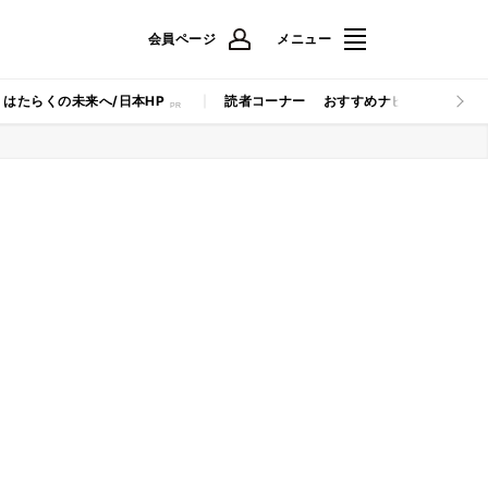
会員ページ
メニュー
はたらくの未来へ/日本HP
読者コーナー
おすすめナビ
マイナビB