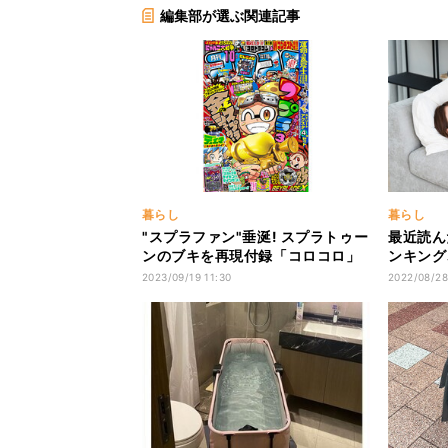
編集部が選ぶ関連記事
暮らし
暮らし
"スプラファン"垂涎! スプラトゥー
最近読ん
ンのブキを再現付録「コロコロ」
ンキング、
10月号
は『フル
2023/09/19 11:30
2022/08/28