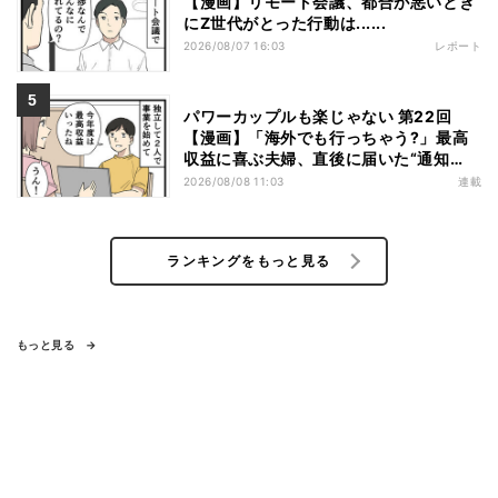
【漫画】リモート会議、都合が悪いとき
にZ世代がとった行動は......
2026/08/07 16:03
レポート
パワーカップルも楽じゃない 第22回
【漫画】「海外でも行っちゃう?」最高
収益に喜ぶ夫婦、直後に届いた“通知
書”で現実に戻された
2026/08/08 11:03
連載
ランキングをもっと見る
もっと見る