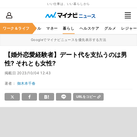
いい仕事は、いい暮らしから
ャリア
ワーク＆ライフ
ビジネススキル
マネー
暮らし
ヘルスケア
グルメ
レジャー
Googleでマイナビニュースを優先表示する方法
【婚外恋愛経験者】デート代を支払うのは男
性? それとも女性?
掲載日
2023/10/04 12:43
著者：
御木本千春
URLをコピー