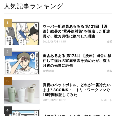
人気記事ランキング
ウーバー配達員あるある 第121回 【漫
画】酷暑の“紫外線対策”を徹底した配達
員が、数カ月後に絶句した理由
2026/08/08 11:15
連載
田舎あるある 第173回 【漫画】田舎に移
住して憧れの家庭菜園を始めたが、数カ
月後の光景に絶句
19時間前
連載
真夏のペットボトル、どれが一番冷たい
まま? 3COINS・ニトリ・ワークマンで
15時間検証してみた
2026/08/08 09:10
レポート