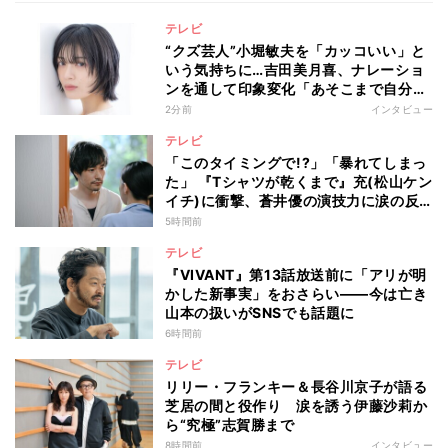
テレビ
“クズ芸人”小堀敏夫を「カッコいい」と
いう気持ちに…吉田美月喜、ナレーショ
ンを通して印象変化「あそこまで自分に
正直に生きられる人は、なかなかいな
2分前
インタビュー
い」
テレビ
「このタイミングで!?」「暴れてしまっ
た」 『Tシャツが乾くまで』充(松山ケン
イチ)に衝撃、蒼井優の演技力に涙の反
響も
5時間前
テレビ
『VIVANT』第13話放送前に「アリが明
かした新事実」をおさらい――今は亡き
山本の扱いがSNSでも話題に
6時間前
テレビ
リリー・フランキー＆長谷川京子が語る
芝居の間と役作り 涙を誘う伊藤沙莉か
ら“究極”志賀勝まで
8時間前
インタビュー