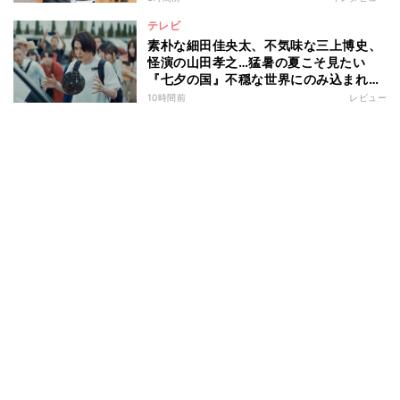
テレビ
素朴な細田佳央太、不気味な三上博史、
怪演の山田孝之…猛暑の夏こそ見たい
『七夕の国』不穏な世界にのみ込まれる
超常ミステリー
10時間前
レビュー