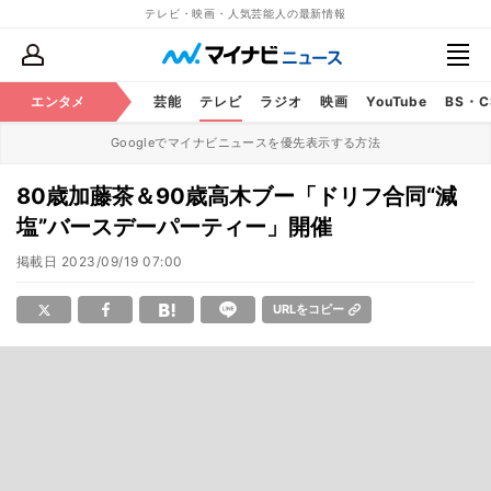
テレビ・映画・人気芸能人の最新情報
エンタメ
芸能
テレビ
ラジオ
映画
YouTube
BS・
Googleでマイナビニュースを優先表示する方法
80歳加藤茶＆90歳高木ブー「ドリフ合同“減
塩”バースデーパーティー」開催
掲載日
2023/09/19 07:00
URLをコピー