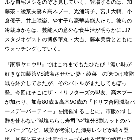
ルな自宅メシをのぞき見していく。登場するのは、加
藤茶・綾菜夫妻＆高木ブー、光浦靖子、宮川大輔、小
倉優子、井上咲楽、やす子ら豪華芸能人たち。彼らの
冷蔵庫からは、芸能人の意外な食生活が明らかに…!?
スタジオゲストの博多華丸・大吉、藤本美貴とともに
ウォッチングしていく。
『家事ヤロウ!!!』ではこれまでもたびたび「濃い味が
好きな加藤茶VS減塩させたい妻・綾菜」の味つけ攻防
戦を紹介してきたが、そのバトルがまたしてもぼっ
発。今回はそこにザ・ドリフターズの盟友、高木ブー
が加わり、加藤80歳＆高木90歳の「ドリフ合同減塩バ
ースデーパーティー」を開催することに。市販のすし
酢を使わない“減塩ちらし寿司”や“塩分8割カットのハ
ンバーグ”など、綾菜が考案した渾身レシピが続々登
場。加藤と高木が共同でスープを作る場面で綾菜に隠