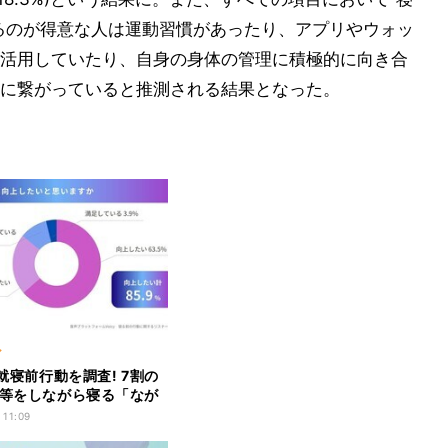
るのが得意な人は運動習慣があったり、アプリやウォッ
活用していたり、自身の身体の管理に積極的に向き合
に繋がっていると推測される結果となった。
ア
が就寝前行動を調査! 7割の
S等をしながら寝る「なが
」習慣あり
 11:09