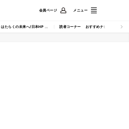
会員ページ
メニュー
はたらくの未来へ/日本HP
読者コーナー
おすすめナビ
マイナビB