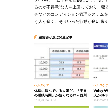
るのが不得意”な人を上回っており、寝
チなどのコンディション管理システムを
う人が多く、そういった行動が良い眠り
編集部が選ぶ関連記事
ヘルスケア
ヘルスケ
体型に悩んでいる人ほど、「平日
Voicy
の睡眠時間」が短くなる!? - 西川
人がSN
調査
ら寝落ち
2023/09/06 17:10
2023/09/07