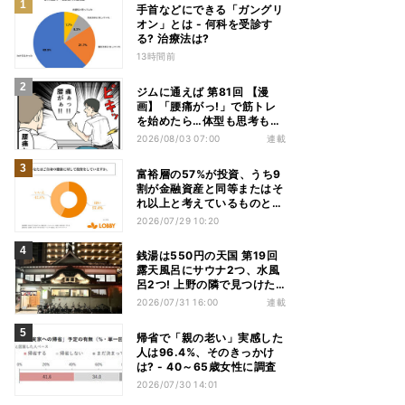
手首などにできる「ガングリ
オン」とは - 何科を受診す
る? 治療法は?
13時間前
ジムに通えば 第81回 【漫
画】「腰痛がっ!」で筋トレ
を始めたら…体型も思考も別
人になっていた
2026/08/03 07:00
連載
富裕層の57%が投資、うち9
割が金融資産と同等またはそ
れ以上と考えているものと
は? - 「ないと人生を楽しめ
2026/07/29 10:20
ない」「人生の幸福度に直結
する」「一度失えばお金で買
銭湯は550円の天国 第19回
い戻すことが困難」
露天風呂にサウナ2つ、水風
呂2つ! 上野の隣で見つけた
東京屈指の人気銭湯
2026/07/31 16:00
連載
帰省で「親の老い」実感した
人は96.4%、そのきっかけ
は? - 40～65歳女性に調査
2026/07/30 14:01