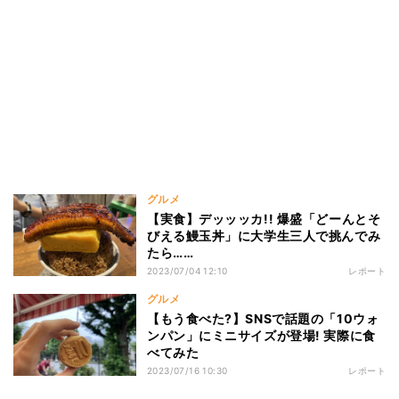
グルメ
【実食】デッッッカ!! 爆盛「どーんとそ
びえる鰻玉丼」に大学生三人で挑んでみ
たら……
2023/07/04 12:10
レポート
グルメ
【もう食べた?】SNSで話題の「10ウォ
ンパン」にミニサイズが登場! 実際に食
べてみた
2023/07/16 10:30
レポート