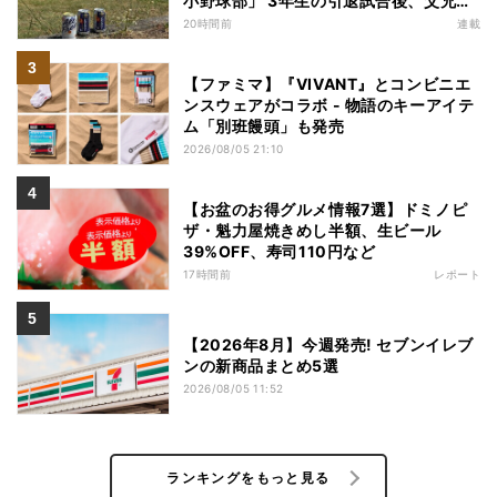
小野球部」 3年生の引退試合後、父兄
が“現場”で取り出したのは……
20時間前
連載
【ファミマ】『VIVANT』とコンビニエ
ンスウェアがコラボ - 物語のキーアイテ
ム「別班饅頭」も発売
2026/08/05 21:10
【お盆のお得グルメ情報7選】ドミノピ
ザ・魁力屋焼きめし半額、生ビール
39%OFF、寿司110円など
17時間前
レポート
【2026年8月】今週発売! セブンイレブ
ンの新商品まとめ5選
2026/08/05 11:52
ランキングをもっと見る