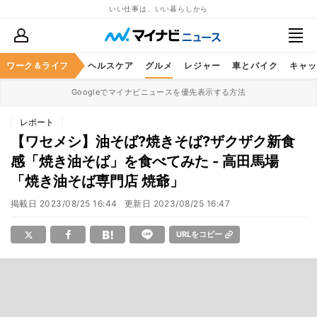
いい仕事は、いい暮らしから
ワーク＆ライフ
マネー
暮らし
ヘルスケア
グルメ
レジャー
車とバイク
キャッ
Googleでマイナビニュースを優先表示する方法
レポート
【ワセメシ】油そば?焼きそば?ザクザク新食
感「焼き油そば」を食べてみた - 高田馬場
「焼き油そば専門店 焼爺」
掲載日
2023/08/25 16:44
更新日
2023/08/25 16:47
URLをコピー