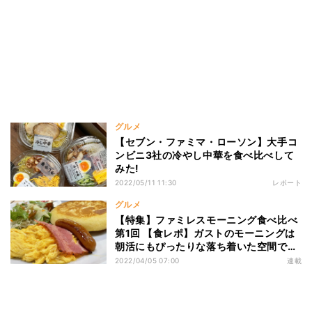
グルメ
【セブン・ファミマ・ローソン】大手コ
ンビニ3社の冷やし中華を食べ比べして
みた!
2022/05/11 11:30
レポート
グルメ
【特集】ファミレスモーニング食べ比べ
第1回 【食レポ】ガストのモーニングは
朝活にもぴったりな落ち着いた空間でし
た
2022/04/05 07:00
連載