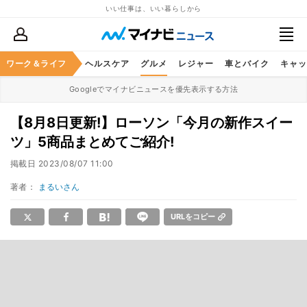
いい仕事は、いい暮らしから
ワーク＆ライフ
マネー
暮らし
ヘルスケア
グルメ
レジャー
車とバイク
キャッ
Googleでマイナビニュースを優先表示する方法
【8月8日更新!】ローソン「今月の新作スイー
ツ」5商品まとめてご紹介!
掲載日
2023/08/07 11:00
著者：
まるいさん
URLをコピー