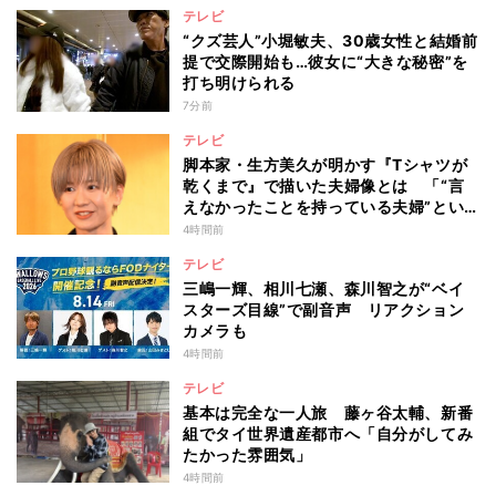
テレビ
“クズ芸人”小堀敏夫、30歳女性と結婚前
提で交際開始も…彼女に“大きな秘密”を
打ち明けられる
7分前
テレビ
脚本家・生方美久が明かす『Tシャツが
乾くまで』で描いた夫婦像とは 「“言
えなかったことを持っている夫婦”とい
うのは面白いかも」
4時間前
テレビ
三嶋一輝、相川七瀬、森川智之が“ベイ
スターズ目線”で副音声 リアクション
カメラも
4時間前
テレビ
基本は完全な一人旅 藤ヶ谷太輔、新番
組でタイ世界遺産都市へ「自分がしてみ
たかった雰囲気」
4時間前