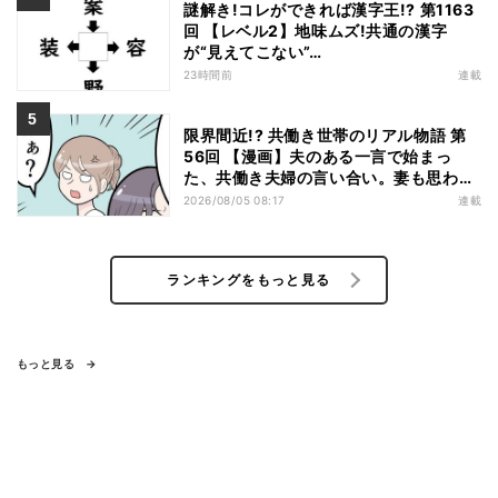
謎解き!コレができれば漢字王!? 第1163
回 【レベル2】地味ムズ!共通の漢字
が“見えてこない”…
23時間前
連載
限界間近!? 共働き世帯のリアル物語 第
56回 【漫画】夫のある一言で始まっ
た、共働き夫婦の言い合い。妻も思わ
ず…
2026/08/05 08:17
連載
ランキングをもっと見る
もっと見る