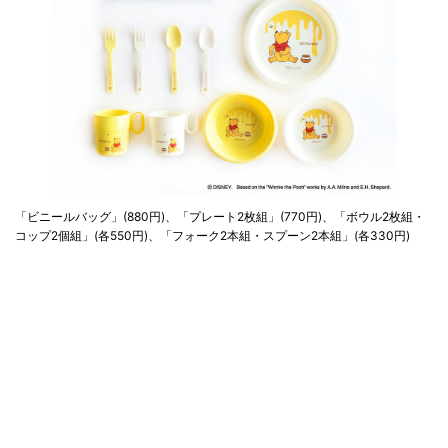
「ビニールバッグ」(880円)、「プレート2枚組」(770円)、「ボウル2枚組・
コップ2個組」(各550円)、「フォーク2本組・スプーン2本組」(各330円)