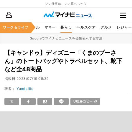
いい仕事は、いい暮らしから
ャリア
ワーク＆ライフ
ビジネススキル
マネー
暮らし
ヘルスケア
グルメ
レジャー
Googleでマイナビニュースを優先表示する方法
【キャンドゥ】ディズニー「くまのプーさ
ん」のトートバッグやトラベルセット、靴下
など全48商品
掲載日
2023/07/19 09:24
著者：
Yumi's life
URLをコピー