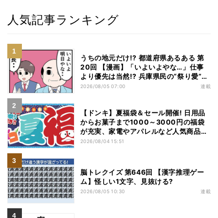
人気記事ランキング
うちの地元だけ!? 都道府県あるある 第
20回 【漫画】「いよいよやな…」仕事
より優先は当然!? 兵庫県民の“祭り愛”が
熱すぎた
2026/08/05 07:00
連載
【ドンキ】夏福袋＆セール開催! 日用品
からお菓子まで1000～3000円の福袋
が充実、家電やアパレルなど人気商品も
特価
2026/08/04 15:51
脳トレクイズ 第646回 【漢字推理ゲー
ム】怪しい1文字、見抜ける?
2026/08/05 10:30
連載