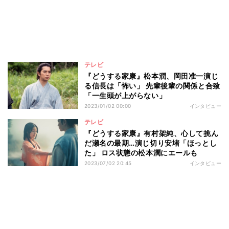
テレビ
『どうする家康』松本潤、岡田准一演じ
る信長は「怖い」 先輩後輩の関係と合致
「一生頭が上がらない」
2023/01/02 00:00
インタビュー
テレビ
『どうする家康』有村架純、心して挑ん
だ瀬名の最期…演じ切り安堵「ほっとし
た」 ロス状態の松本潤にエールも
2023/07/02 20:45
インタビュー