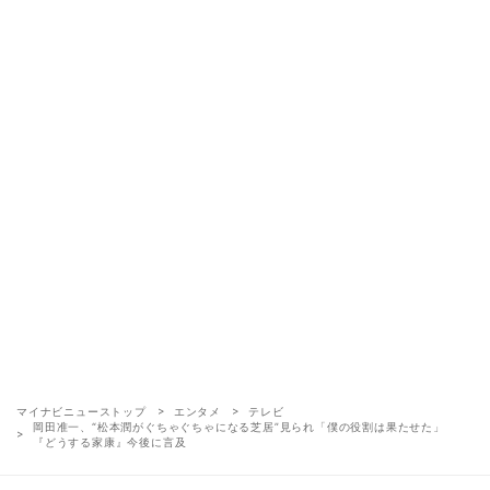
マイナビニューストップ
エンタメ
テレビ
岡田准一、“松本潤がぐちゃぐちゃになる芝居”見られ「僕の役割は果たせた」
『どうする家康』今後に言及