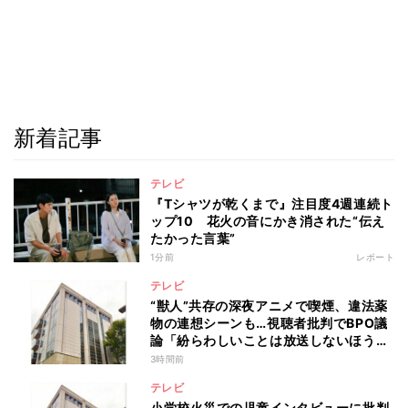
新着記事
テレビ
『Tシャツが乾くまで』注目度4週連続ト
ップ10 花火の音にかき消された“伝え
たかった言葉”
1分前
レポート
テレビ
“獣人”共存の深夜アニメで喫煙、違法薬
物の連想シーンも…視聴者批判でBPO議
論「紛らわしいことは放送しないほう
が」
3時間前
テレビ
小学校火災での児童インタビューに批判