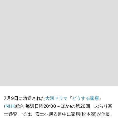
7月9日に放送された
大河ドラマ
『
どうする家康
』
(
NHK
総合 毎週日曜20:00～ほか)の第26回「ぶらり富
士遊覧」では、安土へ戻る道中に家康(松本潤)が信長