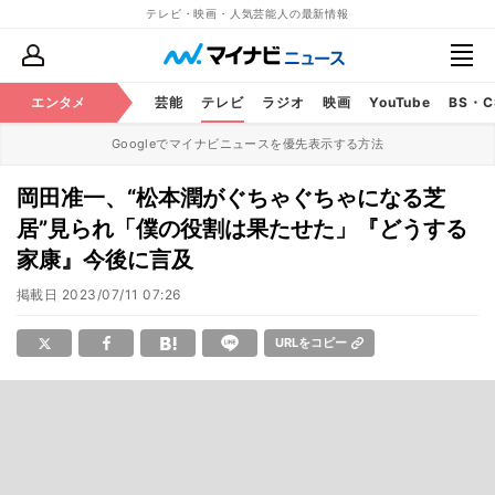
テレビ・映画・人気芸能人の最新情報
エンタメ
芸能
テレビ
ラジオ
映画
YouTube
BS・
Googleでマイナビニュースを優先表示する方法
岡田准一、“松本潤がぐちゃぐちゃになる芝
居”見られ「僕の役割は果たせた」『どうする
家康』今後に言及
掲載日
2023/07/11 07:26
URLをコピー