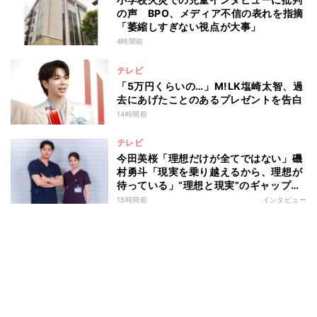
の声 BPO、メディア不信の表れを指摘
「萎縮しすぎない視点が大事」
4時間前
テレビ
「5万円くらいの…」M!LK塩崎太智、過
去にあげたことのあるプレゼントを告白
14時間前
テレビ
今田美桜「理想だけが全てではない」磯
村勇斗「現実を乗り越えるから、理想が
待っている」“理想と現実”のギャップに
悩む人へ 第一線で活躍する俳優2人の
15時間前
インタビュー
向き合い方とは