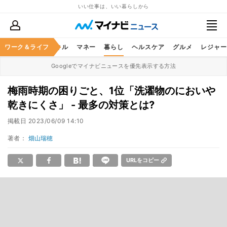
いい仕事は、いい暮らしから
ャリア
ワーク＆ライフ
ビジネススキル
マネー
暮らし
ヘルスケア
グルメ
レジャー
Googleでマイナビニュースを優先表示する方法
梅雨時期の困りごと、1位「洗濯物のにおいや
乾きにくさ」 - 最多の対策とは?
掲載日
2023/06/09 14:10
著者：
畑山瑞穂
URLをコピー