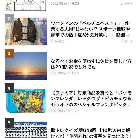
2026/08/07 16:03
レポート
ワークマンの「ペルチェベスト」、"作
業する人用"じゃない!? スポーツ観戦や
家事での熱中症&冷え対策に――話題の
商品を徹底検証
23時間前
レポート
なるべくお金を使わずに休日を楽しむ方
法20選! 家でも外でも
2026/08/07 16:10
【ファミマ】対象商品を買うと「ポケモ
ンフレンダ」レックウザ・ピカチュウ＆
ゼラオラのスペシャルフレンダピックが
もらえるキャンペーン
2026/08/07 11:29
脳トレクイズ 第648回 【10秒以内に解
ける?】“仲間外れ”の漢字を見つけよう!