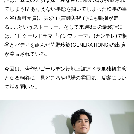
話は、豪太の大切な妹・みなみ(比嘉愛未)が拉致され
てしまう!? ありえない事態を招いてしまった検事の亀
ヶ谷(西村元貴)、美沙子(吉瀬美智子)にも動揺が走
る……というストーリー。そして来週8日の最終話に
は、1月クールドラマ『インフォーマ』(カンテレ)で桐
谷とバディを組んだ佐野玲於(GENERATIONS)の出演
が発表されている。
今回は、今作がゴールデン帯地上波連ドラ単独初主演
となる桐谷に、見どころや現場の雰囲気、反響につい
て話を聞いた。