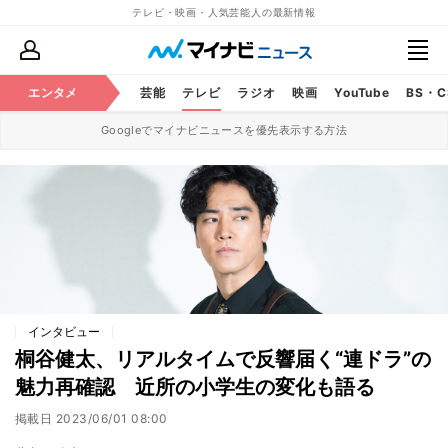
テレビ・映画・人気芸能人の最新情報
エンタメ
芸能
テレビ
ラジオ
映画
YouTube
BS・
Googleでマイナビニュースを優先表示する方法
インタビュー
桐谷健太、リアルタイムで反響届く“連ドラ”の
魅力再確認 近所の小学生の変化も語る
掲載日
2023/06/01 08:00