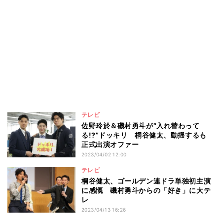
テレビ
佐野玲於＆磯村勇斗が“入れ替わって
る!?”ドッキリ 桐谷健太、動揺するも
正式出演オファー
2023/04/02 12:00
テレビ
桐谷健太、ゴールデン連ドラ単独初主演
に感慨 磯村勇斗からの「好き」に大テ
レ
2023/04/13 16:26