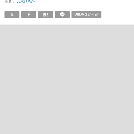
著者：
八木ひろか
URLをコピー