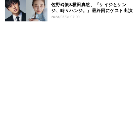
佐野玲於&横田真悠、『ケイジとケン
ジ、時々ハンジ。』最終回にゲスト出演
2023/05/31 07:00