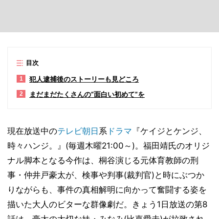
目次
犯人逮捕後のストーリーも見どころ
1
まだまだたくさんの“面白い初めて”を
2
現在放送中の
テレビ朝日
系
ドラマ
『ケイジとケンジ、
時々ハンジ。』(毎週木曜21:00～)。福田靖氏のオリジ
ナル脚本となる今作は、桐谷演じる元体育教師の刑
事・仲井戸豪太が、検事や判事(裁判官)と時にぶつか
りながらも、事件の真相解明に向かって奮闘する姿を
描いた大人のビターな群像劇だ。きょう1日放送の第8