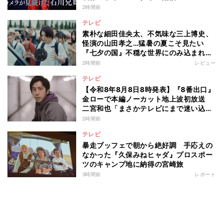
2時間前
テレビ
素朴な細田佳央太、不気味な三上博史、
怪演の山田孝之…猛暑の夏こそ見たい
『七夕の国』不穏な世界にのみ込まれる
超常ミステリー
2時間前
レビュー
テレビ
【令和8年8月8日8時発表】『8番出口』
金ローで本編ノーカット地上波初放送
二宮和也「まさかテレビにまで迷い込ん
でしまうとは」
2時間前
テレビ
暴走ブッフェで朝から絶好調 手応えの
なかった『久保みねヒャダ』プロスポー
ツのキャンプ地に納得の宮崎旅
3時間前
レポート