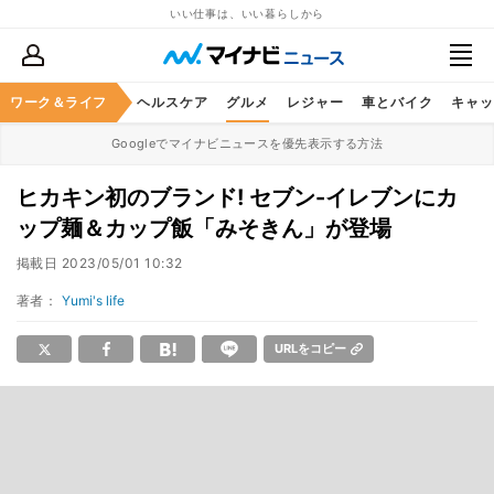
いい仕事は、いい暮らしから
ワーク＆ライフ
マネー
暮らし
ヘルスケア
グルメ
レジャー
車とバイク
キャッ
Googleでマイナビニュースを優先表示する方法
ヒカキン初のブランド! セブン-イレブンにカ
ップ麺＆カップ飯「みそきん」が登場
掲載日
2023/05/01 10:32
著者：
Yumi's life
URLをコピー