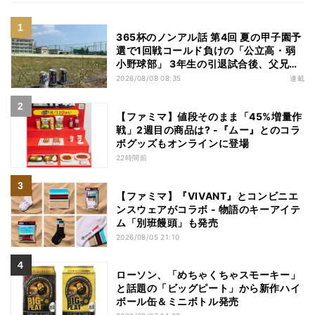
365杯のノンアル話 第4回 夏の甲子園予
選で1回戦コールド負けの「公立高・弱
小野球部」 3年生の引退試合後、父兄
が“現場”で取り出したのは……
2026/08/08 08:35
連載
【ファミマ】値段そのまま「45%増量作
戦」2週目の商品は? -『ムー』とのコラ
ボグッズもオンラインに登場
22時間前
【ファミマ】『VIVANT』とコンビニエ
ンスウェアがコラボ - 物語のキーアイテ
ム「別班饅頭」も発売
2026/08/05 21:10
ローソン、「めちゃくちゃスモーキー」
と話題の「ビッグピート」から新作ハイ
ボール缶＆ミニボトル発売