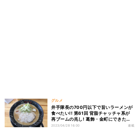
グルメ
井手隊長の700円以下で旨いラーメンが
食べたい!! 第61回 背脂チャッチャ系が
再ブームの兆し! 葛飾・金町にできた背
脂の魔術師「ツボミ」!
2023/04/28 16:00
連載