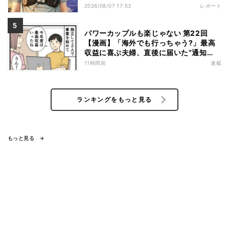
商品を徹底検証
2026/08/07 17:53
レポート
パワーカップルも楽じゃない 第22回
【漫画】「海外でも行っちゃう?」最高
収益に喜ぶ夫婦、直後に届いた“通知
書”で現実に戻された
11時間前
連載
ランキングをもっと見る
もっと見る