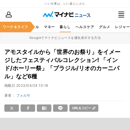
いい仕事は、いい暮らしから
ャリア
ワーク＆ライフ
ビジネススキル
マネー
暮らし
ヘルスケア
グルメ
レジャー
Googleでマイナビニュースを優先表示する方法
アモスタイルから「世界のお祭り」をイメー
ジしたフェスティバルコレクション! 「イン
ド/ホーリー祭」「ブラジル/リオのカーニバ
ル」など6種
掲載日
2023/04/24 10:18
著者：
フォルサ
URLをコピー