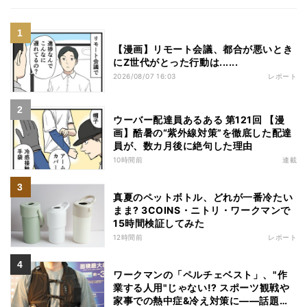
【漫画】リモート会議、都合が悪いとき
にZ世代がとった行動は......
2026/08/07 16:03
レポート
ウーバー配達員あるある 第121回 【漫
画】酷暑の“紫外線対策”を徹底した配達
員が、数カ月後に絶句した理由
10時間前
連載
真夏のペットボトル、どれが一番冷たい
まま? 3COINS・ニトリ・ワークマンで
15時間検証してみた
12時間前
レポート
ワークマンの「ペルチェベスト」、"作
業する人用"じゃない!? スポーツ観戦や
家事での熱中症&冷え対策に――話題の