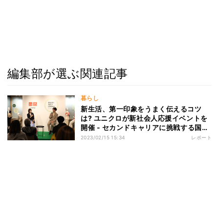
編集部が選ぶ関連記事
暮らし
新生活、第一印象をうまく伝えるコツ
は? ユニクロが新社会人応援イベントを
開催 - セカンドキャリアに挑戦する国山
ハセンさん&島田晴香さんも登場
2023/02/15 15:34
レポート