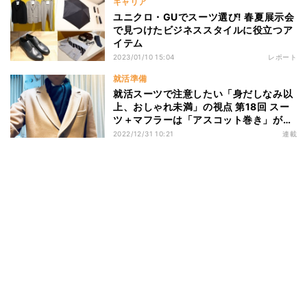
キャリア
ユニクロ・GUでスーツ選び! 春夏展示会
で見つけたビジネススタイルに役立つア
イテム
2023/01/10 15:04
レポート
就活準備
就活スーツで注意したい「身だしなみ以
上、おしゃれ未満」の視点 第18回 スー
ツ＋マフラーは「アスコット巻き」が好
印象
2022/12/31 10:21
連載