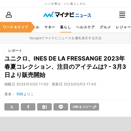
いい仕事は、いい暮らしから
ャリア
ワーク＆ライフ
ビジネススキル
マネー
暮らし
ヘルスケア
グルメ
レジャー
Googleでマイナビニュースを優先表示する方法
レポート
ユニクロ、INES DE LA FRESSANGE 2023年
春夏コレクション、注目のアイテムは? - 3月3
日より販売開始
掲載日
2023/03/02 11:00
更新日
2023/03/03 17:45
著者：
羽村よりこ
URLをコピー