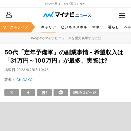
いい仕事は、いい暮らしから
ワーク＆ライフ
キャリア
ビジネススキル
マネー
暮らし
ヘ
Googleでマイナビニュースを優先表示する方法
50代「定年予備軍」の副業事情 - 希望収入は
「31万円～100万円」が最多、実際は?
掲載日
2023/02/06 10:45
著者：
CHIGAKO
URLをコピー