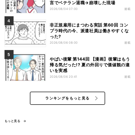
言でベテラン退職→崩壊した現場
2026/08/04 07:00
連載
非正規雇用にまつわる実話 第60回 コン
プラ時代の今、派遣社員は働きやすくな
った?
2026/08/06 08:00
連載
やばい後輩 第144回 【漫画】後輩はもう
帰る気だった!? 夏の外回りで価値観の違
いを実感
2026/08/06 20:41
連載
ランキングをもっと見る
もっと見る