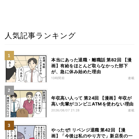
人気記事ランキング
本当にあった退職・離職話 第82回 【漫
画】有給をほとんど取らなかった部下
が、急に休み始めた理由
13時間前
連載
年収高い人って 第24回 【漫画】年収が
高い先輩がコンビニATMを使わない理由
2026/08/07 21:28
連載
やったぜ! リベンジ退職 第42回 【漫
画】「今後は私のやり方で」新店長の一