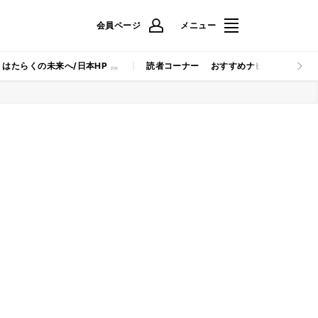
会員ページ
メニュー
はたらくの未来へ/日本HP
読者コーナー
おすすめナビ
マイナビB