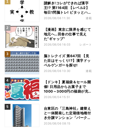
謎解き!コレができれば漢字
王!? 第1164回 【レベル2】
毎日1問脳トレ! ピタッとハマ
る漢字はどれだ?
2026/08/06 11:30
連載
【漫画】東京に限界を感じて
地元へ…田舎の仕事で見え
た“ギャップ”
2026/08/06 16:03
レポート
脳トレクイズ 第647回 【見
た目はそっくり!?】漢字ドッ
ペルゲンガーを探せ!
2026/08/06 10:30
連載
【ドンキ】夏福袋＆セール開
催! 日用品からお菓子まで
1000～3000円の福袋が充
実、家電やアパレルなど人気
2026/08/04 15:51
商品も特価
台東区の「三島神社」建替え
と一体開発した定期借地権付
き分譲マンション「パークホ
ームズ入谷」竣工
2026/08/06 08:15