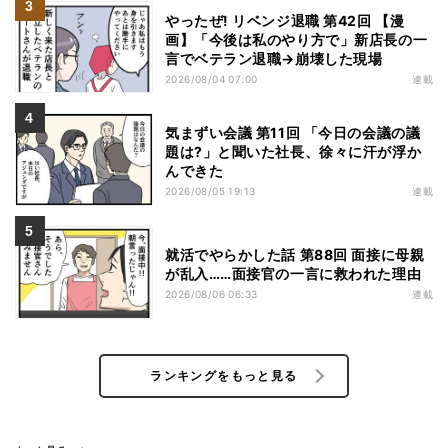
やったぜ! リベンジ退職 第42回 【漫
画】「今後は私のやり方で」新店長の一
言でベテラン退職→崩壊した現場
2026/08/04 07:00
連載
気まずい会議 第11回 「今日の会議の議
題は?」と聞いた社長、徐々に汗が浮か
んできた
2026/08/05 19:13
連載
就活でやらかした話 第88回 面接に母親
が乱入……面接官の一言に救われた理由
2026/08/06 06:33
連載
ランキングをもっと見る