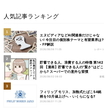
人気記事ランキング
エヌビディアなどAI関連株だけじゃな
い! 今注目の個別株テーマと有望業界は?
- FP解説
2026/08/06 11:05
レポート
貯蓄できる人、浪費する人の特徴 第142
回 【漫画】貯蓄できる人の"賢さ"はどこ
から? スーパーでの意外な習慣
2026/08/02 08:03
連載
フィリップ モリス、加熱式たばこ54銘
柄を10月値上げへ - いくらになる?
2026/08/01 11:29