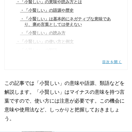
「小賢しい」の意味や読み方とは
「小賢しい」の語源や歴史
「小賢しい」は基本的にネガティブな意味であ
り、褒め言葉としては使えない
「小賢しい」の読み方
「小賢しい」の使い方と例文
「小賢しい」の類語
あざとい
目次を開く
小生意気(こなまいき)
おこがましい
この記事では「小賢しい」の意味や語源、類語などを
ちょこざい
解説します。「小賢しい」はマイナスの意味を持つ言
小利口(こりこう)
葉ですので、使い方には注意が必要です。この機会に
小癪(こしゃく)
意味や使用法など、しっかりと把握しておきましょ
抜け目がない(ぬけめがない)
う。
狡猾(こうかつ)
狡知(こうち)