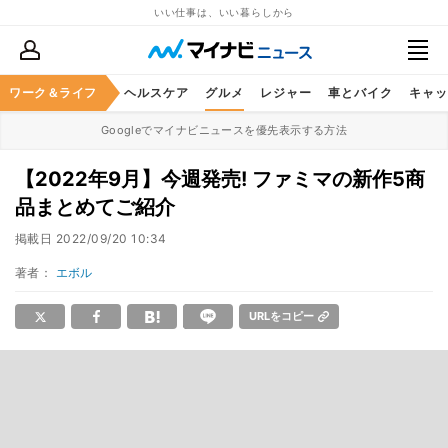
いい仕事は、いい暮らしから
ワーク＆ライフ
マネー
暮らし
ヘルスケア
グルメ
レジャー
車とバイク
キャッ
Googleでマイナビニュースを優先表示する方法
【2022年9月】今週発売! ファミマの新作5商
品まとめてご紹介
掲載日
2022/09/20 10:34
著者：
エボル
URLをコピー