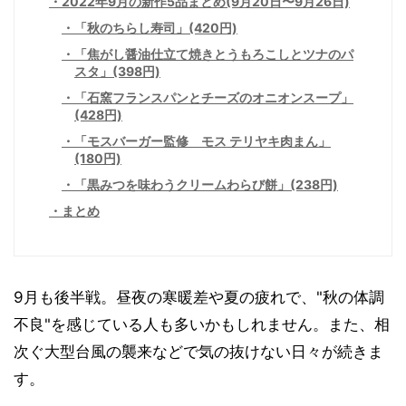
2022年9月の新作5品まとめ(9月20日〜9月26日)
「秋のちらし寿司」(420円)
「焦がし醤油仕立て焼きとうもろこしとツナのパ
スタ」(398円)
「石窯フランスパンとチーズのオニオンスープ」
(428円)
「モスバーガー監修 モス テリヤキ肉まん」
(180円)
「黒みつを味わうクリームわらび餅」(238円)
まとめ
9月も後半戦。昼夜の寒暖差や夏の疲れで、"秋の体調
不良"を感じている人も多いかもしれません。また、相
次ぐ大型台風の襲来などで気の抜けない日々が続きま
す。