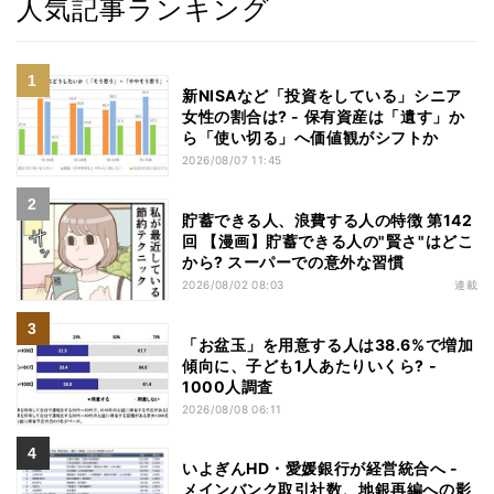
人気記事ランキング
新NISAなど「投資をしている」シニア
女性の割合は? - 保有資産は「遺す」か
ら「使い切る」へ価値観がシフトか
2026/08/07 11:45
貯蓄できる人、浪費する人の特徴 第142
回 【漫画】貯蓄できる人の"賢さ"はどこ
から? スーパーでの意外な習慣
2026/08/02 08:03
連載
「お盆玉」を用意する人は38.6%で増加
傾向に、子ども1人あたりいくら? -
1000人調査
2026/08/08 06:11
いよぎんHD・愛媛銀行が経営統合へ -
メインバンク取引社数、地銀再編への影