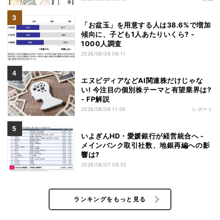
「お盆玉」を用意する人は38.6%で増加
傾向に、子ども1人あたりいくら? -
1000人調査
2026/08/08 06:11
エヌビディアなどAI関連株だけじゃな
い! 今注目の個別株テーマと有望業界は?
- FP解説
2026/08/06 11:05
レポート
いよぎんHD・愛媛銀行が経営統合へ -
メインバンク取引社数、地銀再編への影
響は?
2026/08/07 09:55
ランキングをもっと見る