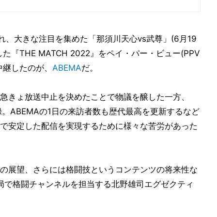
れ、大きな注目を集めた「那須川天心vs武尊」(6月19
THE MATCH 2022』をペイ・パー・ビュー(PPV
中継したのが、
ABEMA
だ。
急きょ放送中止を決めたことで物議を醸した一方、
録。ABEMAの1日の来訪者数も歴代最高を更新するなど
で安定した配信を実現するために様々な苦労があった
の展望、さらには格闘技というコンテンツの将来性な
局で格闘チャンネルを担当する北野雄司エグゼクティ