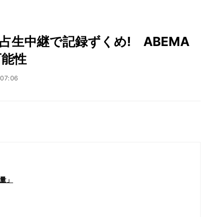
2』独占生中継で記録ずくめ! ABEMA
可能性
07:06
量」