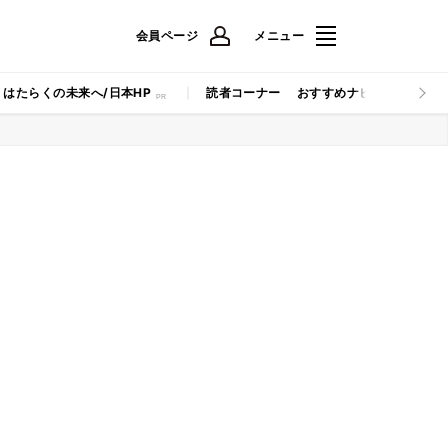
会員ページ
メニュー
はたらくの未来へ/日本HP
読者コーナー
おすすめナビ
マイナビB