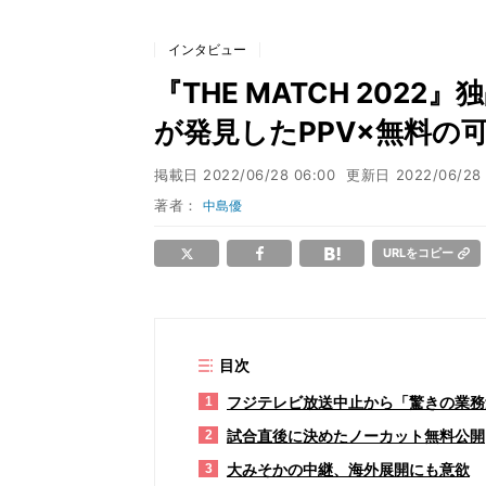
インタビュー
『THE MATCH 202
が発見したPPV×無料の
掲載日
2022/06/28 06:00
更新日
2022/06/28 
著者：
中島優
URLをコピー
目次
フジテレビ放送中止から「驚きの業務
1
試合直後に決めたノーカット無料公開
2
大みそかの中継、海外展開にも意欲
3