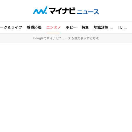
ワーク＆ライフ
就職応援
エンタメ
ホビー
特集
地域活性
IIJ
Googleでマイナビニュースを優先表示する方法