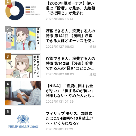
【2026年夏ボーナス】使い
道は「貯蓄」が最多、支給額
「ほぼ同じ」が最多に
2026/08/05 16:41
貯蓄できる人、浪費する人の
特徴 第141回 【漫画】貯蓄
できる人ほどボーナスを使
う!? その差は"買う目的"にあ
2026/07/27 08:03
連載
った
貯蓄できる人、浪費する人の
特徴 第142回 【漫画】貯蓄
できる人の"賢さ"はどこか
ら? スーパーでの意外な習慣
2026/08/02 08:03
連載
【NISA】「投資に回すお金
がない」「損するのが怖い」
利用しない・やめた人たちの
リアルな本音
2026/07/31 07:39
フィリップ モリス、加熱式
たばこ54銘柄を10月値上げ
へ - いくらになる?
2026/08/01 11:29