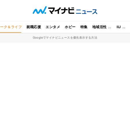
ワーク＆ライフ
就職応援
エンタメ
ホビー
特集
地域活性
IIJ
Googleでマイナビニュースを優先表示する方法