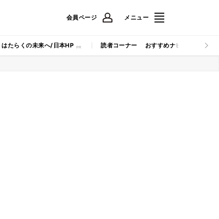
会員ページ
メニュー
はたらくの未来へ/日本HP
読者コーナー
おすすめナビ
マイナビB