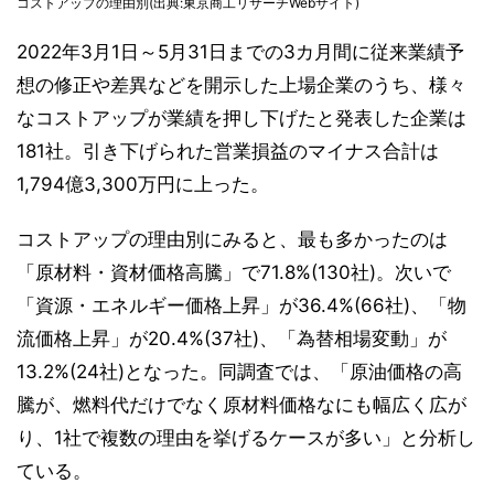
コストアップの理由別(出典:東京商工リサーチWebサイト)
2022年3月1日～5月31日までの3カ月間に従来業績予
想の修正や差異などを開示した上場企業のうち、様々
なコストアップが業績を押し下げたと発表した企業は
181社。引き下げられた営業損益のマイナス合計は
1,794億3,300万円に上った。
コストアップの理由別にみると、最も多かったのは
「原材料・資材価格高騰」で71.8%(130社)。次いで
「資源・エネルギー価格上昇」が36.4%(66社)、「物
流価格上昇」が20.4%(37社)、「為替相場変動」が
13.2%(24社)となった。同調査では、「原油価格の高
騰が、燃料代だけでなく原材料価格なにも幅広く広が
り、1社で複数の理由を挙げるケースが多い」と分析し
ている。