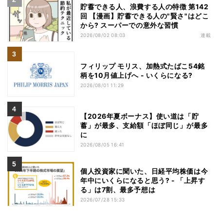
貯蓄できる人、浪費する人の特徴 第142
回 【漫画】貯蓄できる人の"賢さ"はどこ
から? スーパーでの意外な習慣
2026/08/02 08:03
連載
フィリップ モリス、加熱式たばこ54銘
柄を10月値上げへ - いくらになる?
2026/08/01 11:29
【2026年夏ボーナス】使い道は「貯
蓄」が最多、支給額「ほぼ同じ」が最多
に
2026/08/05 16:41
個人投資家に聞いた、日経平均株価は今
年中にいくらになると思う? - 「上昇す
る」は7割、最多予想は
2026/07/28 15:33