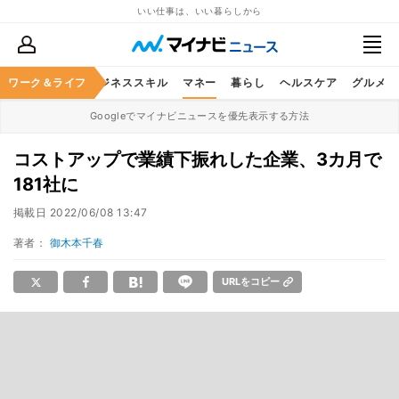
いい仕事は、いい暮らしから
ワーク＆ライフ
キャリア
ビジネススキル
マネー
暮らし
ヘルスケア
グルメ
Googleでマイナビニュースを優先表示する方法
コストアップで業績下振れした企業、3カ月で
181社に
掲載日
2022/06/08 13:47
著者：
御木本千春
URLをコピー