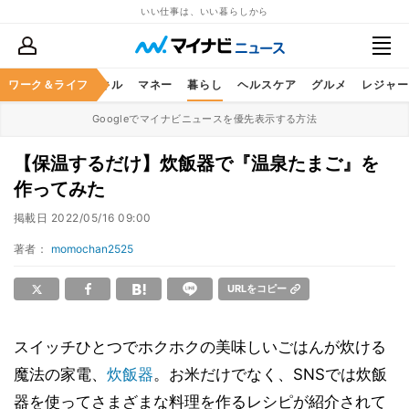
いい仕事は、いい暮らしから
ャリア
ワーク＆ライフ
ビジネススキル
マネー
暮らし
ヘルスケア
グルメ
レジャー
Googleでマイナビニュースを優先表示する方法
【保温するだけ】炊飯器で『温泉たまご』を
作ってみた
掲載日
2022/05/16 09:00
著者：
momochan2525
URLをコピー
スイッチひとつでホクホクの美味しいごはんが炊ける
魔法の家電、
炊飯器
。お米だけでなく、SNSでは炊飯
器を使ってさまざまな料理を作るレシピが紹介されて