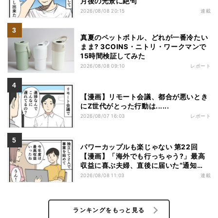
月後の光景に絶句
2026/08/08 20:15
連載
真夏のペットボトル、どれが一番冷たい
まま? 3COINS・ニトリ・ワークマンで
15時間検証してみた
2026/08/08 09:10
レポート
【漫画】リモート会議、都合が悪いとき
にZ世代がとった行動は......
2026/08/07 16:03
レポート
パワーカップルも楽じゃない 第22回
【漫画】「海外でも行っちゃう?」最高
収益に喜ぶ夫婦、直後に届いた“通知
書”で現実に戻された
2026/08/08 11:03
連載
ランキングをもっと見る