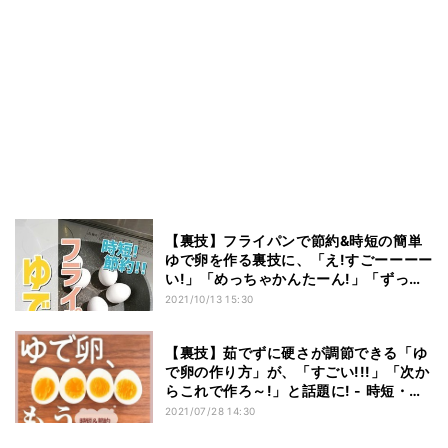
【裏技】フライパンで節約&時短の簡単
ゆで卵を作る裏技に、「え!すごーーーー
い!」「めっちゃかんたーん!」「ずっと
お湯沸かしてたぜ…」と大反響 – 好みの
2021/10/13 15:30
固さにも
【裏技】茹でずに硬さが調節できる「ゆ
で卵の作り方」が、「すごい!!!」「次か
らこれで作ろ～!」と話題に! - 時短・節
約・暑さ対策にも
2021/07/28 14:30