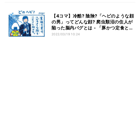
【4コマ】冷酷? 陰険?「ヘビのような顔
の男」ってどんな顔? 爬虫類沼の住人が
陥った脳内バグとは - 「豚かつ定食とか
ご馳走してくれそう」「元来の意味が霧
2022/03/19 10:24
散しとる」