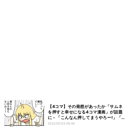
【4コマ】その発想があったか「サムネ
を押すと幸せになる4コマ漫画」が話題
に - 「こんなん押してまうやろー!」「こ
れは良い4コマトリック」
2022/02/03 06:00