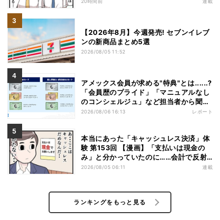
20時間前
連載
【2026年8月】今週発売! セブンイレブ
ンの新商品まとめ5選
2026/08/05 11:52
アメックス会員が求める"特典"とは......?
「会員歴のプライド」「マニュアルなし
のコンシェルジュ」など担当者から聞い
た"裏話"も
2026/08/06 16:13
レポート
本当にあった「キャッシュレス決済」体
験 第153回 【漫画】「支払いは現金の
み」と分かっていたのに……会計で反射
的に出してしまったものは
2026/08/05 06:11
連載
ランキングをもっと見る