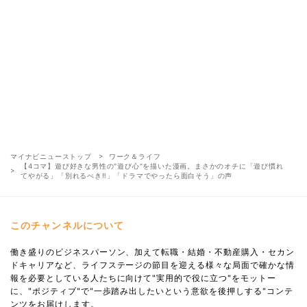
マイナビニューストップ
ワーク＆ライフ
【4コマ】遊び好きな男性の"遊び心"を描いた漫画。まさかのオチに「遊び慣れ
てやがる」「別れるべき‼︎」「ドラマでやったら面白そう」の声
このチャンネルについて
働き盛りのビジネスパーソン、加えて転職・結婚・不動産購入・セカン
ドキャリアなど、ライフステージの節目を迎える様々な局面で確かな情
報を必要としている人たちに向けて"実用的で役に立つ"をモットー
に、"ポジティブ"で"一歩踏み出したいという意欲を後押しする"コンテ
ンツをお届けします。