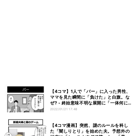
【4コマ】1人で「バー」に入った男性、
ママを見た瞬間に「負けた」と白旗。な
ぜ? - 終始意味不明な展開に「一体何に
負けたんだ…」「何を競ってんだwww」
2022/01/21 17:48
「意味わからんすぎておもろい」の声
【4コマ漫画】突然、謎のルールを科し
た「闇しりとり」を始めた夫。予想外の