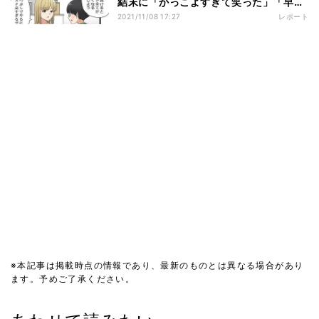
結末に「かっこよすぎて笑った」「早速
明日の朝嫁にやってくる」の声集まる –
2021/11/08 17:27
レポート
なぜか、作者を心配する声も
※本記事は掲載時点の情報であり、最新のものとは異なる場合があり
ます。予めご了承ください。