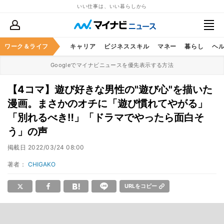
いい仕事は、いい暮らしから
ワーク＆ライフ
キャリア
ビジネススキル
マネー
暮らし
ヘ
Googleでマイナビニュースを優先表示する方法
【4コマ】遊び好きな男性の"遊び心"を描いた
漫画。まさかのオチに「遊び慣れてやがる」
「別れるべき‼︎」「ドラマでやったら面白そ
う」の声
掲載日
2022/03/24 08:00
著者：
CHIGAKO
URLをコピー