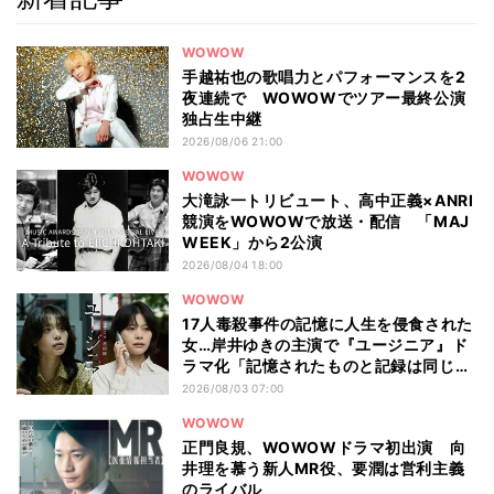
WOWOW
手越祐也の歌唱力とパフォーマンスを2
夜連続で WOWOWでツアー最終公演
独占生中継
2026/08/06 21:00
WOWOW
大滝詠一トリビュート、高中正義×ANRI
競演をWOWOWで放送・配信 「MAJ
WEEK」から2公演
2026/08/04 18:00
WOWOW
17人毒殺事件の記憶に人生を侵食された
女…岸井ゆきの主演で『ユージニア』ド
ラマ化「記憶されたものと記録は同じも
のではない」
2026/08/03 07:00
WOWOW
正門良規、WOWOWドラマ初出演 向
井理を慕う新人MR役、要潤は営利主義
のライバル