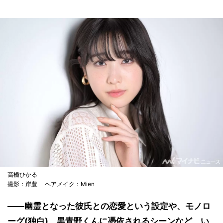
高橋ひかる
撮影：岸豊 ヘアメイク：Mien
――幽霊となった彼氏との恋愛という設定や、モノロ
ーグ(独白)、黒青野くんに憑依されるシーンなど、い