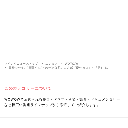
マイナビニューストップ
エンタメ
WOWOW
高橋ひかる、”青野くん”への一途な想いに共感「愛せる力」と「信じる力」
このカテゴリーについて
WOWOWで放送される映画・ドラマ・音楽・舞台・ドキュメンタリー
など幅広い番組ラインナップから厳選してご紹介します。