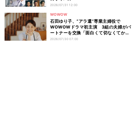
2026/07/31 12:00
WOWOW
石田ゆり子、“アラ還”専業主婦役で
WOWOWドラマ初主演 3組の夫婦がパ
ートナーを交換「面白くて切なくてかわ
いいお話」
2026/07/30 07:00