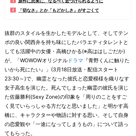
原作に忠実に、なるべく近づけられるように
1
「切なさ」とか「もどかしさ」がすごくて
2
抜群のスタイルを生かしたモデルとして、そしてテン
ポの良い関西弁を持ち味にしたバラエティタレントと
しても活躍中の女優・高橋ひかる(※高ははしごだか)
が、「WOWOWオリジナル
ドラマ
『青野くんに触りた
いから死にたい』」(3月18日放送・配信スタート
23:30～)で、幽霊となった彼氏と恋愛模様を織りなす
女子高生を演じた。死んでしまった幽霊の彼氏を演じ
た佐藤勝利(Sexy Zone)の印象を「周りのことをすご
く見ていらっしゃる方だなと思いました」と明かす高
橋に、キャラクターや物語に対する思い、そして自身
の恋愛観や「一途になってしまうもの」について語っ
てもらった。