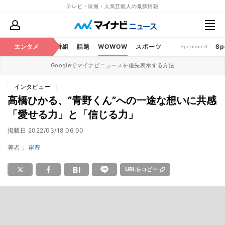
テレビ・映画・人気芸能人の最新情報
ouTube
エンタメ
BS・CS番組
話題
WOWOW
スポーツ
Sp
Sponsored
Googleでマイナビニュースを優先表示する方法
インタビュー
高橋ひかる、”青野くん”への一途な想いに共感
「愛せる力」と「信じる力」
掲載日
2022/03/18 06:00
著者：
岸豊
URLをコピー