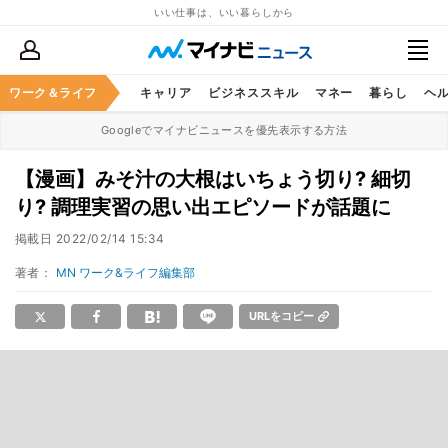
いい仕事は、いい暮らしから
ワーク＆ライフ
キャリア
ビジネススキル
マネー
暮らし
ヘ
Googleでマイナビニュースを優先表示する方法
【漫画】みそ汁の大根はいちょう切り? 細切
り? 調理実習の思い出エピソードが話題に
掲載日
2022/02/14 15:34
著者：
MN ワーク&ライフ編集部
URLをコピー