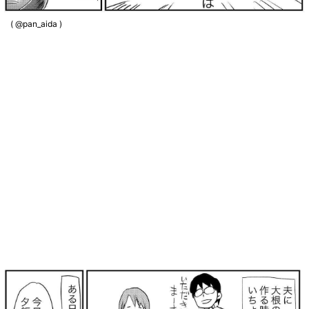
( @pan_aida )