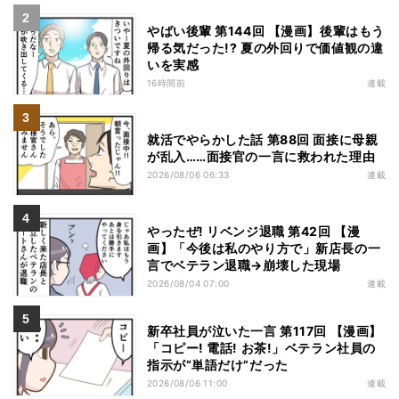
やばい後輩 第144回 【漫画】後輩はもう
帰る気だった!? 夏の外回りで価値観の違
いを実感
16時間前
連載
就活でやらかした話 第88回 面接に母親
が乱入……面接官の一言に救われた理由
2026/08/06 06:33
連載
やったぜ! リベンジ退職 第42回 【漫
画】「今後は私のやり方で」新店長の一
言でベテラン退職→崩壊した現場
2026/08/04 07:00
連載
新卒社員が泣いた一言 第117回 【漫画】
「コピー! 電話! お茶!」ベテラン社員の
指示が“単語だけ”だった
2026/08/06 11:00
連載