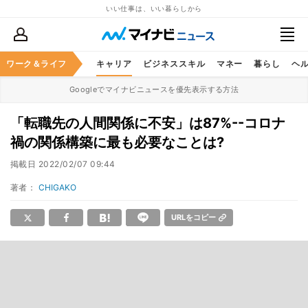
いい仕事は、いい暮らしから
ワーク＆ライフ
キャリア
ビジネススキル
マネー
暮らし
ヘ
Googleでマイナビニュースを優先表示する方法
「転職先の人間関係に不安」は87%--コロナ
禍の関係構築に最も必要なことは?
掲載日
2022/02/07 09:44
著者：
CHIGAKO
URLをコピー