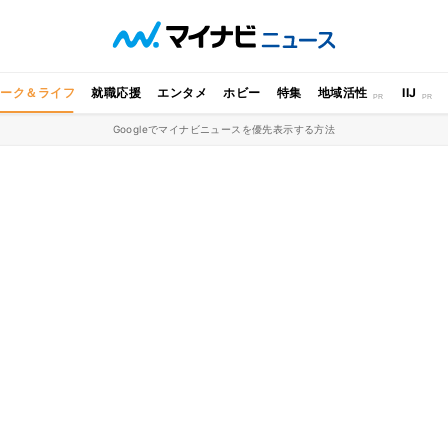
ワーク＆ライフ
就職応援
エンタメ
ホビー
特集
地域活性
IIJ
Googleでマイナビニュースを優先表示する方法