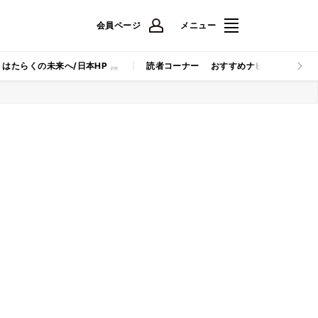
会員ページ
メニュー
はたらくの未来へ/日本HP
読者コーナー
おすすめナビ
マイナビB