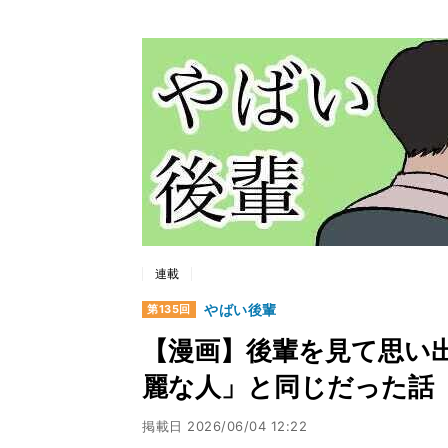
連載
やばい後輩
第135回
【漫画】後輩を見て思い
麗な人」と同じだった話
掲載日
2026/06/04 12:22