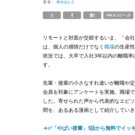
著者：
青木ぼんろ
URLをコピー
リモートと対面が交錯するいま、「会社
は、個人の感情だけでなく
職場
の生産性
状況では、大卒で入社3年以内の離職率
す。
先輩・後輩の小さなすれ違いが離職や定
会員を対象にアンケートを実施。職場で
した。寄せられた声から代表的なエピソ
間を、あるある漫画として紹介していき
→✅「やばい後輩」1話から無料でイッキ