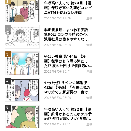
年収高い人って 第24回 【漫
画】年収が高い先輩がコンビ
ニATMを使わない理由
2026/08/07 21:28
連載
非正規雇用にまつわる実話
第60回 コンプラ時代の今、
派遣社員は働きやすくなっ
た?
2026/08/06 08:00
連載
やばい後輩 第144回 【漫
画】後輩はもう帰る気だっ
た!? 夏の外回りで価値観の
違いを実感
2026/08/06 20:41
連載
やったぜ! リベンジ退職 第
42回 【漫画】「今後は私の
やり方で」新店長の一言でベ
テラン退職→崩壊した現場
2026/08/04 07:00
連載
年収高い人って 第22回 【漫
画】終電があるのにホテル予
約!? 年収が高い人の"常識"に
驚かされた夜
2026/07/24 21:10
連載