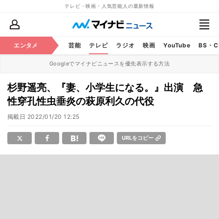
テレビ・映画・人気芸能人の最新情報
エンタメ
芸能
テレビ
ラジオ
映画
YouTube
BS・
Googleでマイナビニュースを優先表示する方法
杉野遥亮、『妻、小学生になる。』出演 急
性穿孔性虫垂炎の萩原利久の代役
掲載日
2022/01/20 12:25
URLをコピー