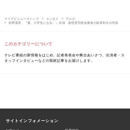
マイナビニューストップ
エンタメ
テレビ
杉野遥亮、『妻、小学生になる。』出演 急性穿孔性虫垂炎の萩原利久の代役
このカテゴリーについて
テレビ番組の新情報をはじめ、記者発表会や舞台あいさつ、出演者・ス
タッフインタビューなどの取材記事をお届けします。
サイトインフォメーション