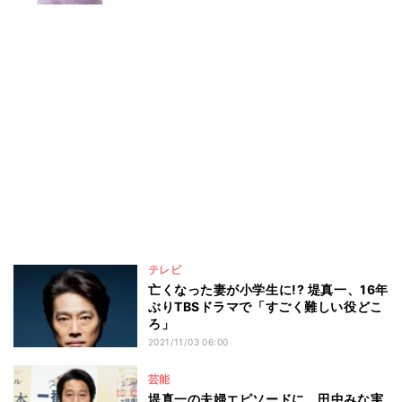
テレビ
亡くなった妻が小学生に!? 堤真一、16年
ぶりTBSドラマで「すごく難しい役どこ
ろ」
2021/11/03 06:00
芸能
堤真一の夫婦エピソードに、田中みな実