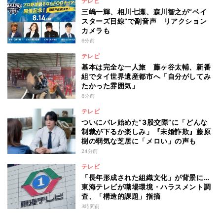
テレビ
三嶋一輝、相川七瀬、森川智之が“ベイ
スターズ目線”で副音声 リアクション
カメラも
6分前
テレビ
基本は完全な一人旅 藤ヶ谷太輔、新番
組でタイ世界遺産都市へ「自分がしてみ
たかった雰囲気」
6分前
テレビ
ついにバレ始めた“3股交際”に「どんな
制裁が下るか楽しみ」『未婚詐欺』藤原
樹の弱気な芝居に「メロい」の声も
24分前
テレビ
「長年形成された組織文化」が背景に…
東海テレビが職場環境・ハラスメント調
査、「構造的課題」指摘
3時間前