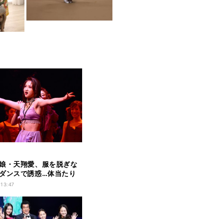
娘・天翔愛、服を脱ぎな
ダンスで誘惑…体当たり
る
 13:47