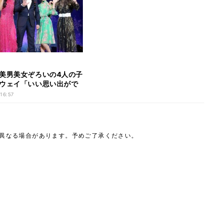
美男美女ぞろいの4人の子
ウェイ「いい思い出がで
」
 16:57
は異なる場合があります。予めご了承ください。