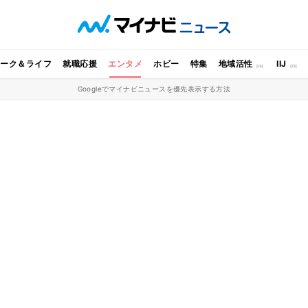
ワーク＆ライフ
就職応援
エンタメ
ホビー
特集
地域活性
IIJ
Googleでマイナビニュースを優先表示する方法