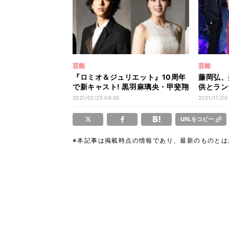
芸能
芸能
『ロミオ＆ジュリエット』10周年
藤岡弘、
で新キャスト! 黒羽麻璃央・甲斐翔
供とラン
真＆伊原六花・天翔愛
きました
2021/02/25 04:00
2021/11/20
URLをコピー
※本記事は掲載時点の情報であり、最新のものと