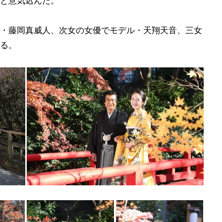
と意気込んだ。
・藤岡真威人、次女の女優でモデル・天翔天音、三女
る。