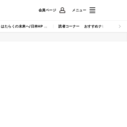
会員ページ
メニュー
はたらくの未来へ/日本HP
読者コーナー
おすすめナビ
マイナビB