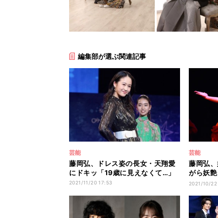
編集部が選ぶ関連記事
芸能
芸能
藤岡弘、ドレス姿の長女・天翔愛
藤岡弘、
にドキッ「19歳に見えなくて…」
がら妖艶
演技見せ
2021/11/20 17:53
2021/10/22