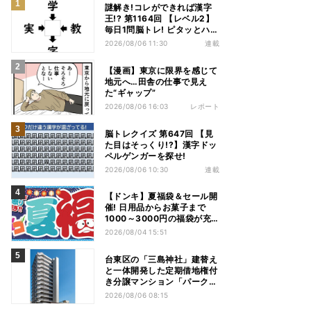
謎解き!コレができれば漢字
王!? 第1164回 【レベル2】
毎日1問脳トレ! ピタッとハマ
る漢字はどれだ?
2026/08/06 11:30
連載
【漫画】東京に限界を感じて
地元へ…田舎の仕事で見え
た“ギャップ”
2026/08/06 16:03
レポート
脳トレクイズ 第647回 【見
た目はそっくり!?】漢字ドッ
ペルゲンガーを探せ!
2026/08/06 10:30
連載
【ドンキ】夏福袋＆セール開
催! 日用品からお菓子まで
1000～3000円の福袋が充
実、家電やアパレルなど人気
2026/08/04 15:51
商品も特価
台東区の「三島神社」建替え
と一体開発した定期借地権付
き分譲マンション「パークホ
ームズ入谷」竣工
2026/08/06 08:15