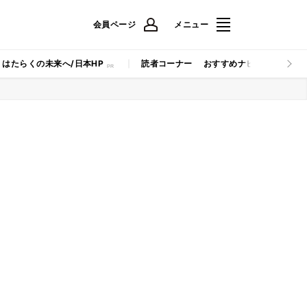
会員ページ
メニュー
はたらくの未来へ/日本HP
読者コーナー
おすすめナビ
マイナビB