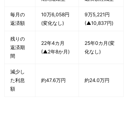
毎月の
10万6,058円
9万5,221円
返済額
(変化なし)
(▲10,837円)
残りの
22年4カ月
25年0カ月(変
返済期
(▲2年8か月)
化なし)
間
減少し
た利息
約47.6万円
約24.0万円
額