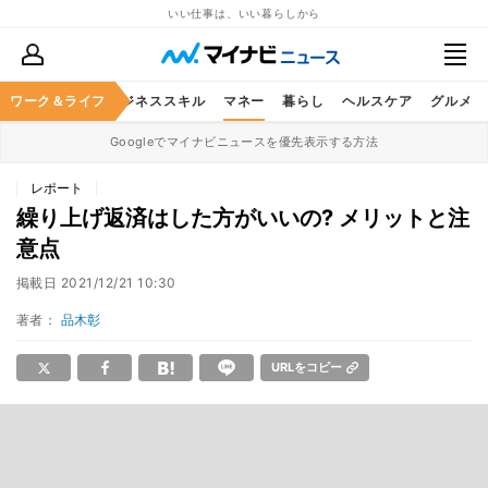
いい仕事は、いい暮らしから
ワーク＆ライフ
キャリア
ビジネススキル
マネー
暮らし
ヘルスケア
グルメ
Googleでマイナビニュースを優先表示する方法
レポート
繰り上げ返済はした方がいいの? メリットと注
意点
掲載日
2021/12/21 10:30
著者：
品木彰
URLをコピー