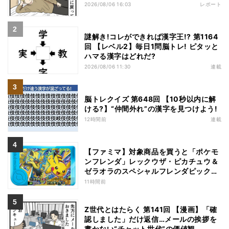
2026/08/06 16:03
レポート
謎解き!コレができれば漢字王!? 第1164
回 【レベル2】毎日1問脳トレ! ピタッと
ハマる漢字はどれだ?
2026/08/06 11:30
連載
脳トレクイズ 第648回 【10秒以内に解
ける?】“仲間外れ”の漢字を見つけよう!
12時間前
連載
【ファミマ】対象商品を買うと「ポケモ
ンフレンダ」レックウザ・ピカチュウ＆
ゼラオラのスペシャルフレンダピックが
もらえるキャンペーン
11時間前
Z世代とはたらく 第141回 【漫画】「確
認しました」だけ返信…メールの挨拶を
書かない“チャット世代”の価値観