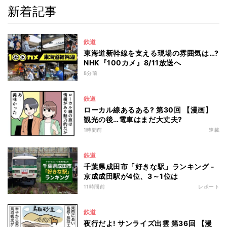
新着記事
鉄道
東海道新幹線を支える現場の雰囲気は…?
NHK『100カメ』8/11放送へ
8分前
鉄道
ローカル線あるある? 第30回 【漫画】
観光の後…電車はまだ大丈夫?
1時間前
連載
鉄道
千葉県成田市「好きな駅」ランキング -
京成成田駅が4位、3～1位は
11時間前
レポート
鉄道
夜行だよ! サンライズ出雲 第36回 【漫