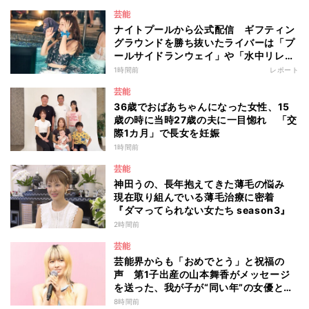
芸能
ナイトプールから公式配信 ギフティン
グラウンドを勝ち抜いたライバーは「プ
ールサイドランウェイ」や「水中リレ
ー」にも参加 『イチナナイト★プー
1時間前
レポート
ル・パーティー』
芸能
36歳でおばあちゃんになった女性、15
歳の時に当時27歳の夫に一目惚れ 「交
際1カ月」で長女を妊娠
1時間前
芸能
神田うの、長年抱えてきた薄毛の悩み
現在取り組んでいる薄毛治療に密着
『ダマってられない女たち season3』
2時間前
芸能
芸能界からも「おめでとう」と祝福の
声 第1子出産の山本舞香がメッセージ
を送った、我が子が“同い年”の女優と
は 今月1日には2年在籍した所属事務所
8時間前