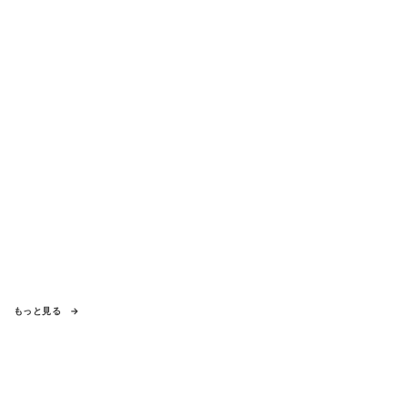
からの退所を報告「自分の進むべき道を
改めて考えながら…」
もっと見る