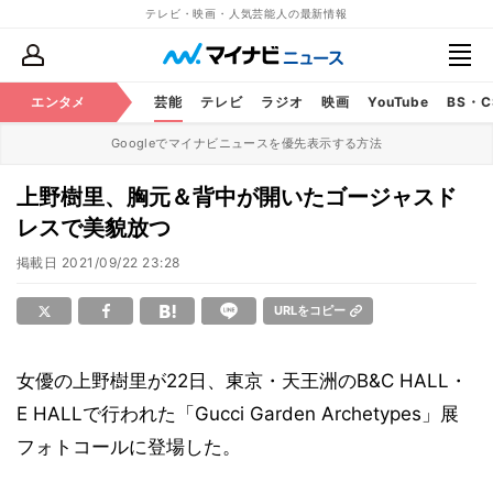
テレビ・映画・人気芸能人の最新情報
エンタメ
芸能
テレビ
ラジオ
映画
YouTube
BS・
Googleでマイナビニュースを優先表示する方法
上野樹里、胸元＆背中が開いたゴージャスド
レスで美貌放つ
掲載日
2021/09/22 23:28
URLをコピー
女優の上野樹里が22日、東京・天王洲のB&C HALL・
E HALLで行われた「Gucci Garden Archetypes」展
フォトコールに登場した。