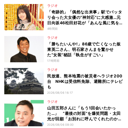
ラジオ
「奇跡的」「偶然な出来事」駅でバッタ
リ会った大女優の“神対応”に大感激…元
日向坂46松田好花が「あんな風に気を使
える人になりたい」と感動した“振る舞
4時間前
い”とは
ラジオ
「勝ちたいんや!」86歳で亡くなった板
東英二さん、明石家さんまを驚かせ
た“女装”秘話「執念がすごい」
17時間前
ラジオ
民放連、熊本地震の被災者へラジオ200
台 NHKは受信料免除、避難所にテレビ
も
2026/08/06 16:17
ラジオ
山田五郎さんに「もう1回会いたかっ
た…」 “最後の対面”を爆笑問題・太田
光が回顧「お別れに呼んでくれたのか
な」
2026/08/06 08:00