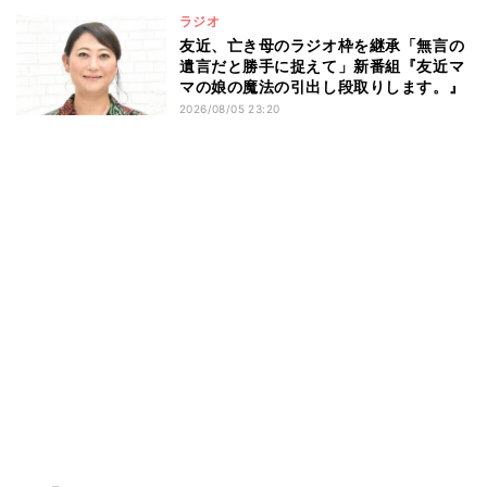
ラジオ
友近、亡き母のラジオ枠を継承「無言の
遺言だと勝手に捉えて」新番組『友近マ
マの娘の魔法の引出し段取りします。』
2026/08/05 23:20