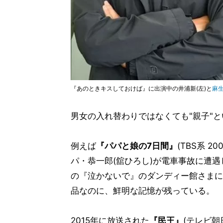
『あのときキスしておけば』に出演中の井浦新(左)と
麻
男女の入れ替わりではなくても"親子"
例えば
『パパと娘の7日間』
(TBS系 
パ・恭一郎(舘ひろし)が電車事故に遭
の『泣かないで』のダンディー館さまに
品なのに、鮮明な記憶が残っている。
2015年に放送された
『民王』
(テレビ朝