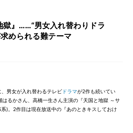
獄』……“男女入れ替わりドラ
が求められる難テーマ
に、男女が入れ替わるテレビ
ドラマ
が2作も続いてい
瀬はるかさん、高橋一生さん主演の『天国と地獄 ～サ
BS系)。2作目は現在放送中の『あのときキスしておけ
。