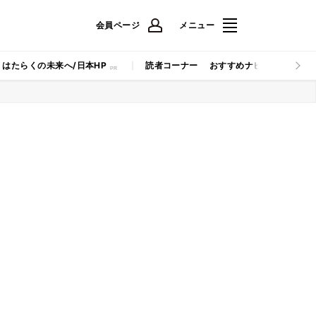
会員ページ
メニュー
はたらくの未来へ/日本HP
読者コーナー
おすすめナビ
マイナビB