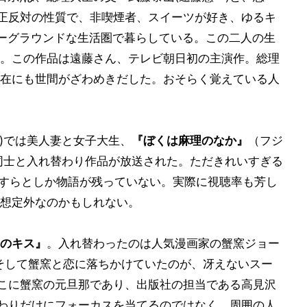
は正反対の性質で、非喫煙者、スイーツが好き、ゆるキ
ーグラウンドな生活圏で暮らしている。この二人の生
。この作品は遠藤さん、テレビ朝日初の主演作。総理
在にも世間がざわめきだした。おそらく覚えている人
13年)では美人妻と女子大生、
『ぼくは麻理のなか』
（フジ
女同士と入れ替わり作品が放送された。ただきれいすぎる
っすらとしか物語が残っていない。実際に視聴率も芳し
想定外なのかもしれない。
のキス』
。入れ替わったのは人気漫画家の蟹窯ジョー
。そして蟹窯と恋に落ちかけていたのが、冴えないスー
ここに蟹窯の元旦那であり、出版社の担当である高見沢
替わりだけにフォーカスを当てるのではなく、周囲の人