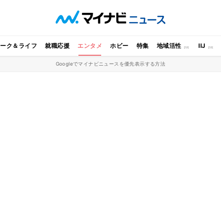
ワーク＆ライフ
就職応援
エンタメ
ホビー
特集
地域活性
IIJ
Googleでマイナビニュースを優先表示する方法