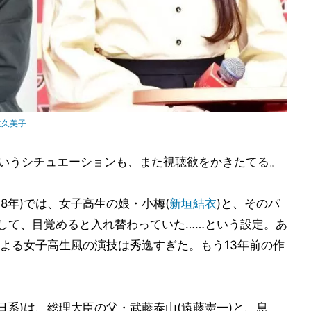
生久美子
というシチュエーションも、また視聴欲をかきたてる。
2008年)では、女子高生の娘・小梅(
新垣結衣
)と、そのパ
遇して、目覚めると入れ替わっていた……という設定。あ
よる女子高生風の演技は秀逸すぎた。もう13年前の作
日系)は、総理大臣の父・武藤泰山(遠藤憲一)と、息