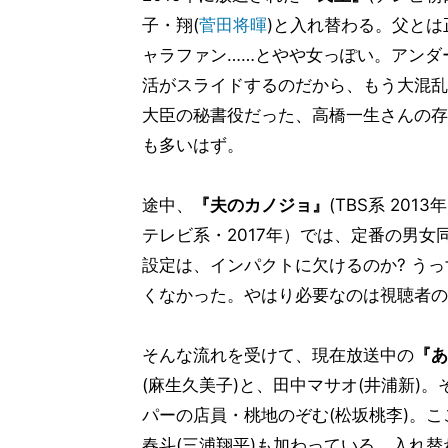
子・翔(
菅田将暉
)と入れ替わる。父と
ャラファン……とやや女っぽい。アンダ
活がスライドするのだから、もう大混乱
大臣の秘書役だった、高橋一生さんの存
も多いはず。
途中、
『夫のカノジョ』
(TBS系 20
テレビ系・2017年）では、定番の男
設定は、インパクトに欠けるのか? う
くなかった。やはり必要なのは視聴者の
そんな流れを受けて、現在放送中の
『あ
(麻生久美子)と、田中マサオ(井浦新)
パーの店員・桃地のぞむ(松坂桃李)。
春斗(三浦翔平)も加わっている。入れ